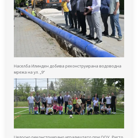
Населба Илинден добива реконструирана водоводна
мрежа на ул. „9“
Целосно реконструирано игралиштето при ООУ „Ристо