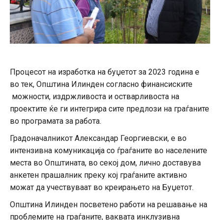
Процесот на изработка на буџетот за 2023 година е
во тек, Општина Илинден согласно финансиските
можности, издржливоста и остварливоста на
проектите ќе ги интегрира сите предлози на граѓаните
во програмата за работа.
Градоначалникот Александар Георгиевски, е во
интензивна комуникација со ѓраѓаните во населените
места во Општината, во секој дом, лично доставува
анкетен прашалник преку кој граѓаните активно
можат да учествуваат во креирањето на Буџетот.
Општина Илинден посветено работи на решавање на
проблемите на граѓаните, ваквата инклузивна