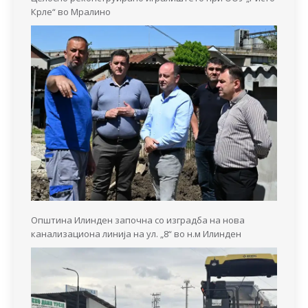
Крле“ во Мралино
Општина Илинден започна со изградба на нова
канализациона линија на ул. „8“ во н.м Илинден