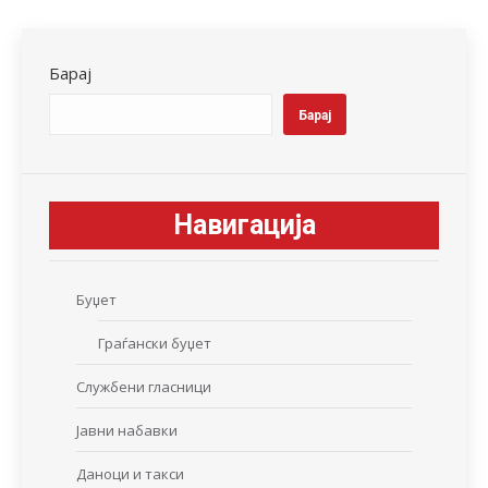
Facebook
X
LinkedIn
WhatsApp
Pinterest
Барај
Барај
Навигација
Буџет
Граѓански буџет
Службени гласници
Јавни набавки
Даноци и такси