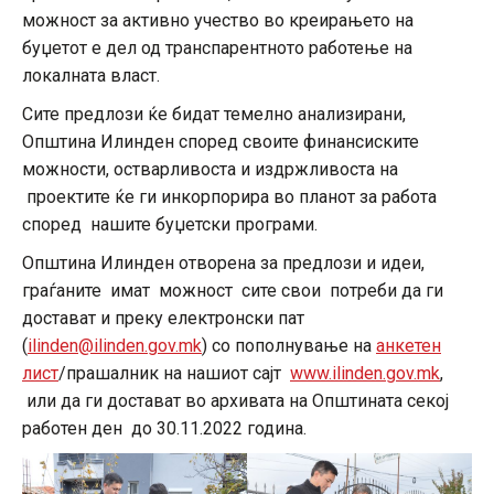
можност за активно учество во креирањето на
буџетот е дел од транспарентното работење на
локалната власт.
Сите предлози ќе бидат темелно анализирани,
Општина Илинден според своите финансиските
можности, остварливоста и издржливоста на
проектите ќе ги инкорпорира во планот за работа
според нашите буџетски програми.
Општина Илинден отворена за предлози и идеи,
граѓаните имат можност сите свои потреби да ги
достават и преку електронски пат
(
ilinden@ilinden.gov.mk
) со пополнување на
анкетен
лист
/прашалник на нашиот сајт
www.ilinden.gov.mk
,
или да ги достават во архивата на Општината секој
работен ден до 30.11.2022 година.