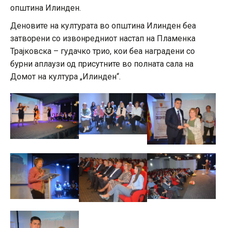
општина Илинден.
Деновите на културата во општина Илинден беа
затворени со извонредниот настап на Пламенка
Трајковска – гудачко трио, кои беа наградени со
бурни аплаузи од присутните во полната сала на
Домот на култура „Илинден“.