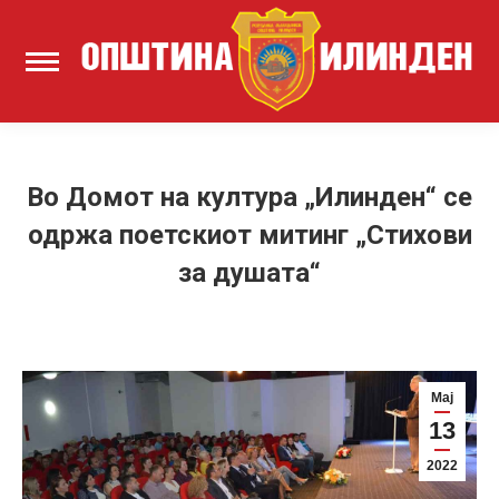
Во Домот на култура „Илинден“ се
одржа поетскиот митинг „Стихови
за душата“
Мај
13
2022