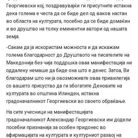
Георгиевски кој, поздравувајќи ги присутните истакна
дека голема е честа да се биде дел од ваков настан
во областа на културата, посебно да се биде домаќин
и во друштво на толку еминентни автори од нашата
земја.
-Сакам да ја искористам можноста и да искажам
голема благодарност до Друштвото на писателите на
Македонија без чија поддршка оваа манифестација ни
оддалеку немаше да биде она што е денес. Затоа, Ви
благодарам што ни ја овозможивте оваа привилегија
со вашето присуство да ги збогатите Деновите на
културата во општина Илинден, истакна
градоначалникот Георгиевски во своето обраќање.
На сите учесници на манифестацијата
градоначалникот Александар Георгиевски им додели
посебни признанија за особен придонес во
афирмацијата на културата и културниот развој на