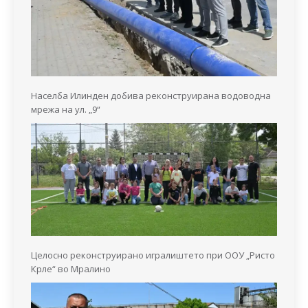
Населба Илинден добива реконструирана водоводна
мрежа на ул. „9“
Целосно реконструирано игралиштето при ООУ „Ристо
Крле“ во Мралино