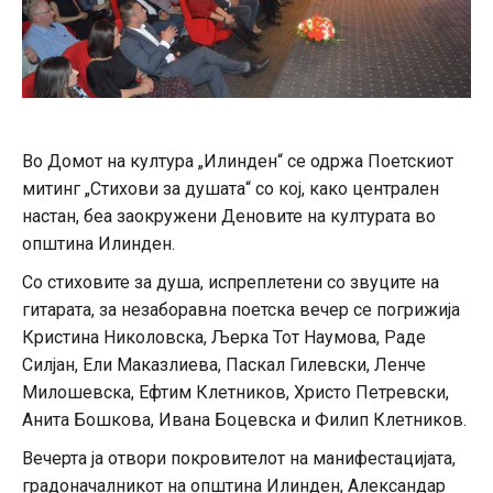
Во Домот на култура „Илинден“ се одржа Поетскиот
митинг „Стихови за душата“ со кој, како централен
настан, беа заокружени Деновите на културата во
општина Илинден.
Со стиховите за душа, испреплетени со звуците на
гитарата, за незаборавна поетска вечер се погрижија
Кристина Николовска, Љерка Тот Наумова, Раде
Силјан, Ели Маказлиева, Паскал Гилевски, Ленче
Милошевска, Ефтим Клетников, Христо Петревски,
Анита Бошкова, Ивана Боцевска и Филип Клетников.
Вечерта ја отвори покровителот на манифестацијата,
градоначалникот на општина Илинден, Александар