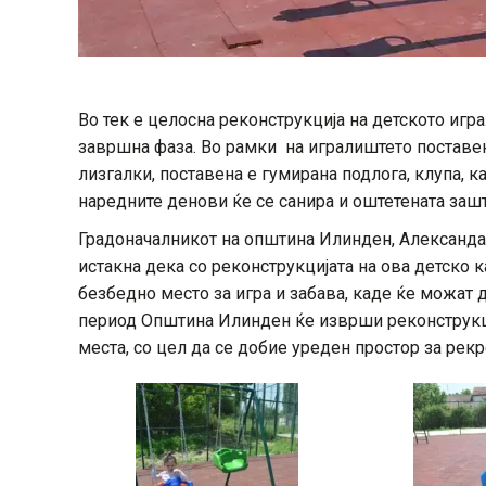
Во тек е целосна реконструкција на детското игр
завршна фаза. Во рамки на игралиштето поставен
лизгалки, поставена е гумирана подлога, клупа, к
наредните денови ќе се санира и оштетената зашт
Градоначалникот на општина Илинден, Александа
истакна дека со реконструкцијата на ова детско 
безбедно место за игра и забава, каде ќе можат 
период Општина Илинден ќе изврши реконструкци
места, со цел да се добие уреден простор за рекр