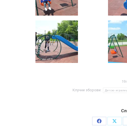
19.
Клучни зборови:
Детско играли
Сп
Share
Share