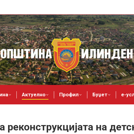
ина
Актуелно
Профил
Буџет
е-ус
а реконструкцијата на детс