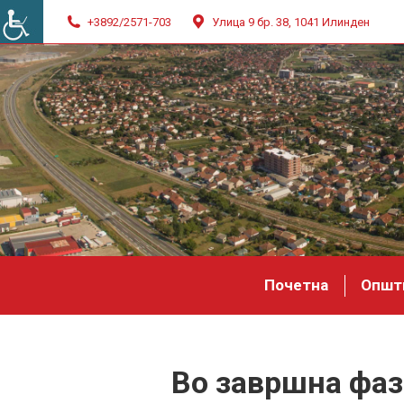
+3892/2571-703
Улица 9 бр. 38, 1041 Илинден
Почетна
Општ
Во завршна фаз