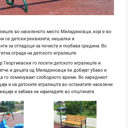
алиште во населеното место Миладиновци, која е во
и се детски реквизити, нишалки и
анти за отпадоци за почиста и поубава средина. Во
итна ограда на детското игралиште.
р Георгиевски го посети детското игралиште и
катче и децата од Миладиновци ќе добијат убаво и
да го поминуваат слободното време. Во наредниот
ја и на детските игралишта во останатите населени
еација и забава на најмладите во општината.