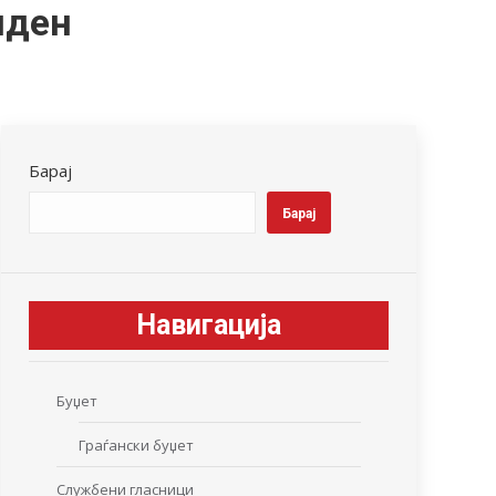
нден
Барај
Барај
Навигација
Буџет
Граѓански буџет
Службени гласници