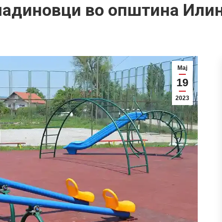
адиновци во општина Или
Мај
19
2023