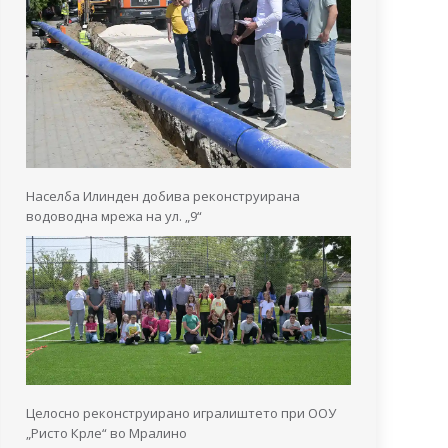
Населба Илинден добива реконструирана
водоводна мрежа на ул. „9“
Целосно реконструирано игралиштето при ООУ
„Ристо Крле“ во Мралино