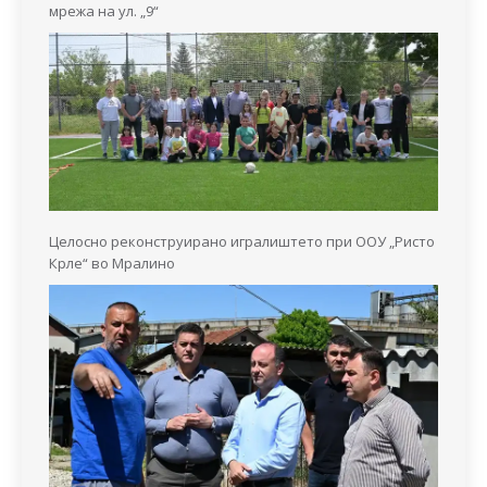
мрежа на ул. „9“
Целосно реконструирано игралиштето при ООУ „Ристо
Крле“ во Мралино