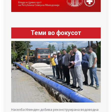
Теми во фокусот
Населба Илинден добива реконструирана водоводна