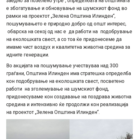
заедно за позелено утре“, определбата на општината
е збогатување и обновување на шумскиот фонд во
рамки на проектот „Зелена Општина Илинден“,
пошумувањето е природно добро од општ интерес,
обврска на секој од нас е да работи на подобрување
на еколошката свест, а со тоа ќе придонесеме да
имаме чист воздух и квалитетна животна средина за
идните генерации.
Во акцијата на пошумување учествуваа над 300
граѓани, Општина Илинден има стратешка определба
кон подобрување на еколошката свест, посветено
работи на зголемување на шумскиот фонд,
придонесуваме кон создавање на поздрава животна
средина и интензивно ќе продолжи кон реализација
на проектот „Зелена Општина Илинден“.