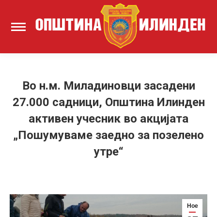
Во н.м. Миладиновци засадени
27.000 садници, Општина Илинден
активен учесник во акцијата
„Пошумуваме заедно за позелено
утре“
Ное