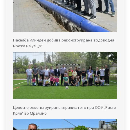
Населба Илинден добива реконструирана водоводна
мрежа на ул. „9“
Целосно реконструирано игралиштето при ООУ „Ристо
Крле“ во Мралино