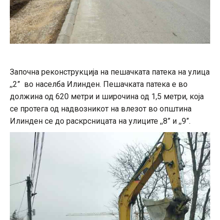
Започна реконструкција на пешачката патека на улица
,,2” во населба Илинден. Пешачката патека е во
должина од 620 метри и широчина од 1,5 метри, која
се протега од надвозникот на влезот во општина
Илинден се до раскрсницата на улиците ,,8” и ,,9”.