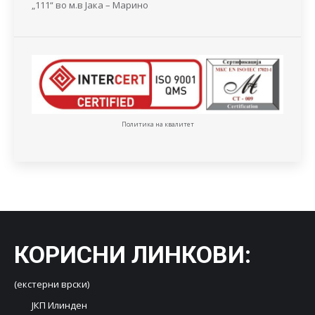
„111“ во м.в Јака – Марино
Политика на квалитет
КОРИСНИ ЛИНКОВИ
:
(екстерни врски)
ЈКП Илинден