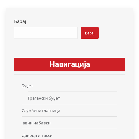
Facebook
X
LinkedIn
WhatsApp
Pinterest
Барај
Барај
Навигација
Буџет
Граѓански буџет
Службени гласници
Јавни набавки
Даноци и такси