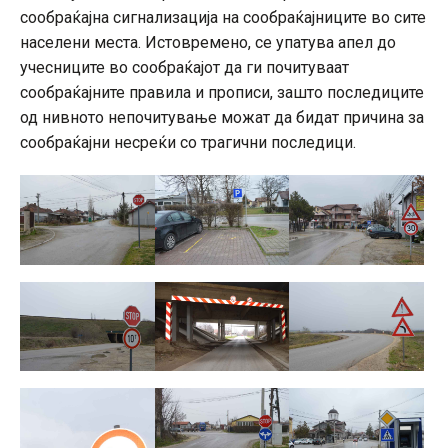
сообраќајна сигнализација на сообраќајниците во сите
населени места. Истовремено, се упатува апел до
учесниците во сообраќајот да ги почитуваат
сообраќајните правила и прописи, зашто последиците
од нивното непочитување можат да бидат причина за
сообраќајни несреќи со трагични последици.