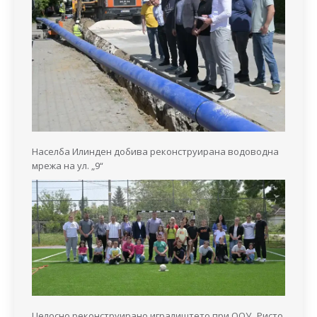
Населба Илинден добива реконструирана водоводна
мрежа на ул. „9“
Целосно реконструирано игралиштето при ООУ „Ристо