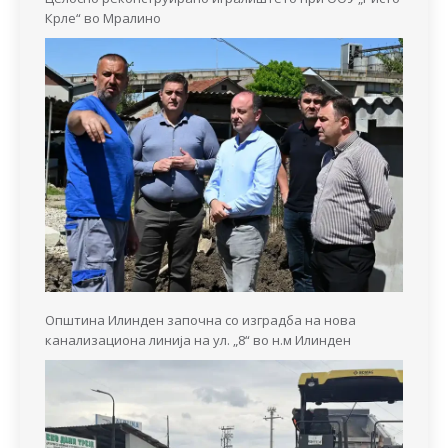
Крле“ во Мралино
Општина Илинден започна со изградба на нова
канализациона линија на ул. „8“ во н.м Илинден