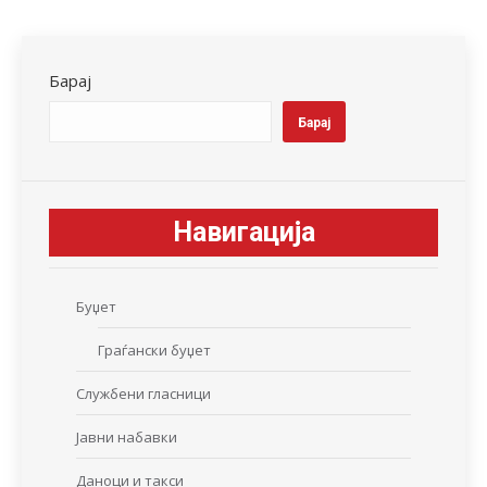
Facebook
X
LinkedIn
WhatsApp
Pinterest
Барај
Барај
Навигација
Буџет
Граѓански буџет
Службени гласници
Јавни набавки
Даноци и такси