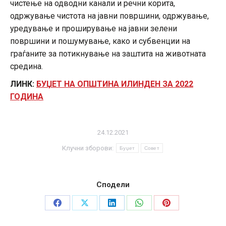
чистење на одводни канали и речни корита,
одржување чистота на јавни површини, одржување,
уредување и проширување на јавни зелени
површини и пошумување, како и субвенции на
граѓаните за потикнување на заштита на животната
средина.
ЛИНК:
БУЏЕТ НА ОПШТИНА ИЛИНДЕН ЗА 2022
ГОДИНА
24.12.2021
Клучни зборови:
Буџет
Совет
Сподели
Share
Share
Share
Share
Share
on
on
on
on
on