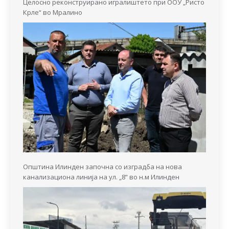
Целосно реконструирано игралиштето при ООУ „Ристо
Крле“ во Мралино
Општина Илинден започна со изградба на нова
канализациона линија на ул. „8“ во н.м Илинден