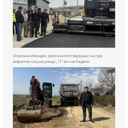
Општина Илинден започна поставување на прв
асфалтен слој на улица „11“ во н.м Кадино