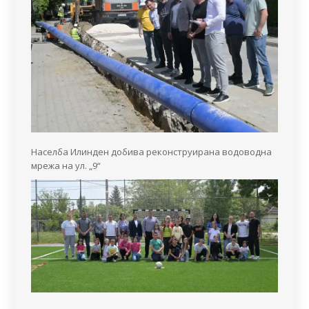
Населба Илинден добива реконструирана водоводна
мрежа на ул. „9“