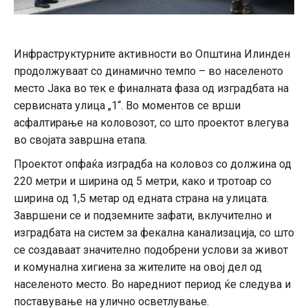
Инфраструктурните активности во Општина Илинден
продолжуваат со динамично темпо – во населеното
место Јака во тек е финалната фаза од изградбата на
сервисната улица „1“. Во моментов се врши
асфалтирање на коловозот, со што проектот влегува
во својата завршна етапа.
Проектот опфаќа изградба на коловоз со должина од
220 метри и ширина од 5 метри, како и тротоар со
ширина од 1,5 метар од едната страна на улицата.
Завршени се и подземните зафати, вклучително и
изградбата на систем за фекална канализација, со што
се создаваат значително подобрени услови за живот
и комунална хигиена за жителите на овој дел од
населеното место. Во наредниот период ќе следува и
поставување на улично осветлување.