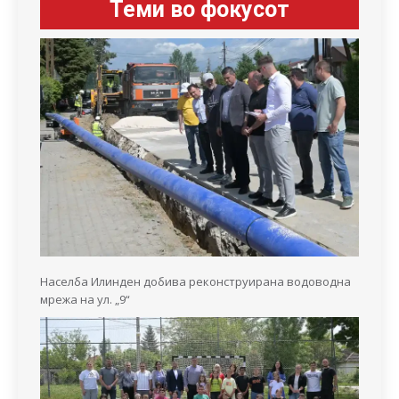
Теми во фокусот
Населба Илинден добива реконструирана водоводна
мрежа на ул. „9“