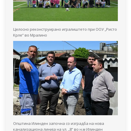
Целосно реконструирано игралиштето при ООУ „Ристо
Крле“ во Мралино
Општина Илинден започна со изградба на нова
канализациона линија на ул. „8“ во н.м Илинден