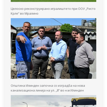
Целосно реконструирано игралиштето при ООУ „Ристо
Крле“ во Мралино
Општина Илинден започна со изградба на нова
канализациона линија на ул. „8“ во н.м Илинден