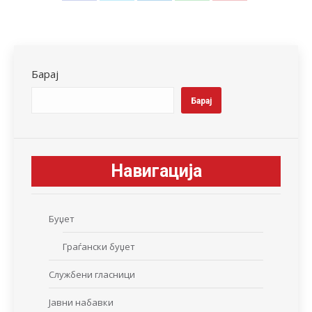
on
on
on
on
on
Facebook
X
LinkedIn
WhatsApp
Pinterest
Барај
Барај
Навигација
Буџет
Граѓански буџет
Службени гласници
Јавни набавки