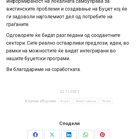
информираност на локалната самоуправа за
вистинските проблеми и создавање на Буџет кој ќе
ги задоволи најголемиот дел од потребите на
граѓаните.
Одговорите ќе бидат разгледани од соодветните
сектори. Сите реално остварливи предлози, идеи, во
рамки на можностите ќе видат интегрирани во
нашите буџетски програми.
Ви благодариме на соработката.
22.11.2021
Клучни зборови:
Буџет
Известувања
Повик
Сподели
Share
Share
Share
Share
Share