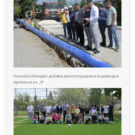
Населба Илинден добива реконструирана водоводна
мрежа на ул. „9“