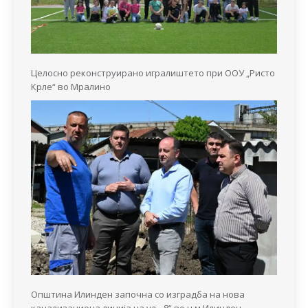
Целосно реконструирано игралиштето при ООУ „Ристо
Крле“ во Мралино
Општина Илинден започна со изградба на нова