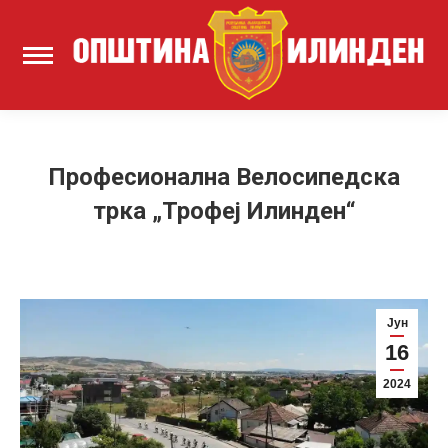
Професионална Велосипедска
трка „Трофеј Илинден“
Јун
16
2024