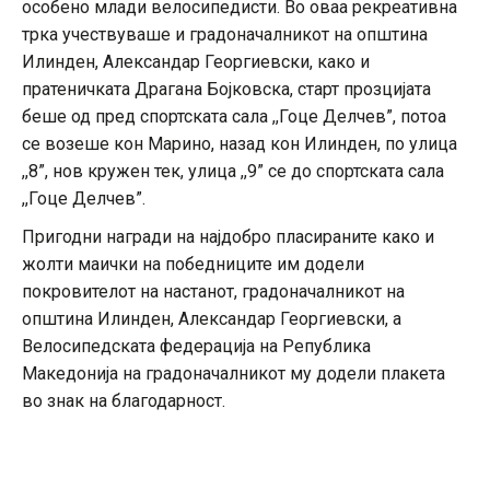
особено млади велосипедисти. Во оваа рекреативна
трка учествуваше и градоначалникот на општина
Илинден, Александар Георгиевски, како и
пратеничката Драгана Бојковска, старт прозцијата
беше од пред спортската сала ,,Гоце Делчев”, потоа
се возеше кон Марино, назад кон Илинден, по улица
,,8”, нов кружен тек, улица ,,9” се до спортската сала
,,Гоце Делчев”.
Пригодни награди на најдобро пласираните како и
жолти маички на победниците им додели
покровителот на настанот, градоначалникот на
општина Илинден, Александар Георгиевски, а
Велосипедската федерација на Република
Македонија на градоначалникот му додели плакета
во знак на благодарност.