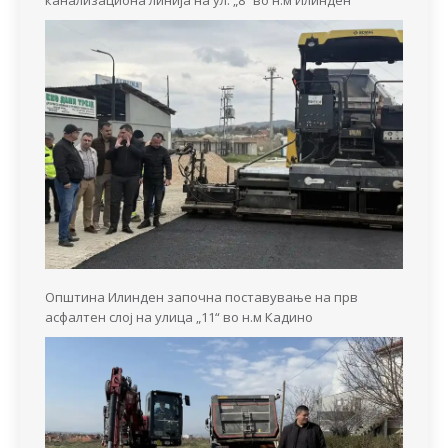
канализациона линија на ул. „8“ во н.м Илинден
Општина Илинден започна поставување на прв
асфалтен слој на улица „11“ во н.м Кадино