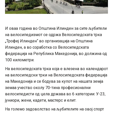
И оваа година во Општина Илинден за сите љубители
на велосипедизмот се одржа Велосипедската трка
„Трофеј Илинден“ во организација на Општина
Илинден, а во соработка со Велосипедската
федерација на Република Македонија, во должина од
100 километри.
На велосипедската трка која е влезена во календарот
на велосипедски трки на Велосипедската федерација
на Македонија и се бодува за купот на нашата земја
земаа учество околу 70-тина професионални
велосипедисти од цела држава во 6 категории: У-23,
јуниори, жени, кадети, мастерс и елит.
На големо задоволство на љубителите на овој спорт