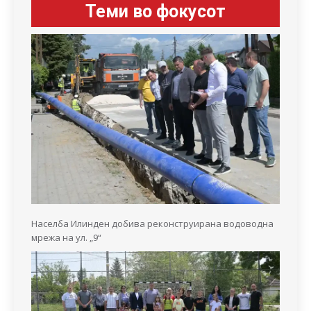
Теми во фокусот
Населба Илинден добива реконструирана водоводна
мрежа на ул. „9“