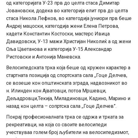
од категоријата У-23 прв до целта стаса Димитар
Јовановски, додека во категорија елит прв до целта
стаса Никола Лефков, во категодија јуниори прв беше
Андреј мацоски, категодија жени Елена Петрова,
кадети Константин Костоски, мастерс Ивица
Давидовски, У-13 мажи Христијан Николиќ а од жени
Оља Цветанова и категорија У-15 Александар
Ристовски и Антонија Маневска.
Велосипедската трка која беше од кружен карактер а
стартната позиција од спортската сала ,,Гоце Делчев,
се возеше кон општинската зграда, надвозникот во
н. Илинден кон Ајватовци, потоа Мршевци,
Дељадровци,Текија, Миладиновци, Кадино, Марино и
назад кон целта – сопртска сала ,,Гоце Делчев”.
Покрај професионалната трка се одржа и трката за
рекреативци, на која со своите велосипеди
учествуваа голем број љубители на велосипедизмот,