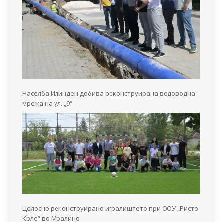
Населба Илинден добива реконструирана водоводна
мрежа на ул. „9“
Целосно реконструирано игралиштето при ООУ „Ристо
Крле“ во Мралино