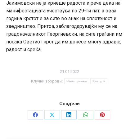
Јакимовски не ја криеше радоста и рече дека на
манифестацијата учествува по 29-ти пат, а оваа
година крстот е за сите во знак на сплотеност и
заедништво. Притоа, заблагодарувајќи му се на
градоначалникот Георгиевски, на сите граѓани им
посака Светиот крст да им донесе многу здравје,
радост и среќа.
21.01.2022
Клучни зборови:
Известувања
Култура
Сподели
Share
Share
Share
Share
Share
on
on
on
on
on
Facebook
X
LinkedIn
WhatsApp
Pinterest