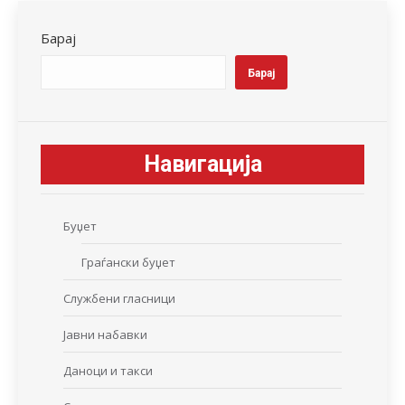
Барај
Барај
Навигација
Буџет
Граѓански буџет
Службени гласници
Јавни набавки
Даноци и такси