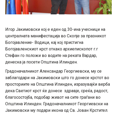
Игор Јакимовски кој е еден од 30-ина учесници на
централната манифестација во Скопје за празникот
Богојавление- Водици, кај кој пристигна
Богојавленскиот крст откако архиепископот г.г
Стефан го положи во водите на реката Вардар,
денеска ја посети Општина Илинден.
Градоначалникот Александар Георгиевски, му се
заблагодари на Јакимовски што го донесе крстот во
просториите на Општина Илинден, изразувајќи верба
дека Светиот крст ќе донесе здравје, среќа, радост,
благосостојба, подобар живот на сите граѓани во
Општина Илинден. Градоначалникот Георгиевски на
Јакимовски му подари икона од Св. Јован Крстител.