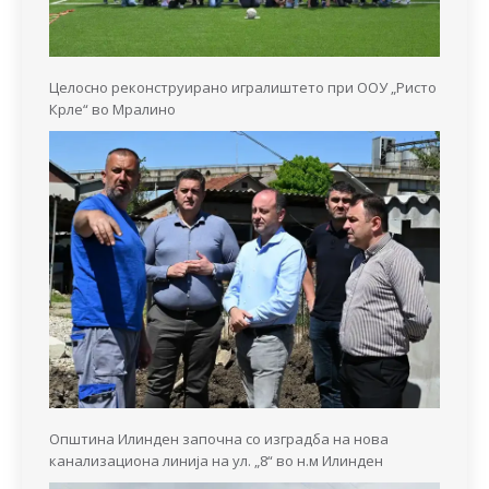
Целосно реконструирано игралиштето при ООУ „Ристо
Крле“ во Мралино
Општина Илинден започна со изградба на нова
канализациона линија на ул. „8“ во н.м Илинден