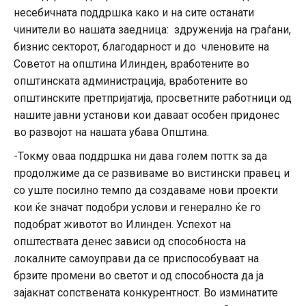
несебичната поддршка како и на сите останати
чинители во нашата заедница: здруженија на граѓани,
бизнис секторот, благодарност и до членовите на
Советот на општина Илинден, вработените во
општинската администрација, вработените во
општинските претпријатија, просветните работници од
нашите јавни установи кои даваат особен придонес
во развојот на нашата убава Општина.
-Токму оваа поддршка ни дава голем поттк за да
продолжиме да се развиваме во вистински правец и
со уште посилно темпо да создаваме нови проекти
кои ќе значат подобри услови и генерално ќе го
подобрат животот во Илинден. Успехот на
општествата денес зависи од способноста на
локалните самоуправи да се приспособуваат на
брзите промени во светот и од способноста да ја
зајакнат сопствената конкурентност. Во изминатите