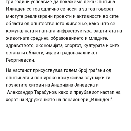
три години успеавме да покажеме дека Општина
Илинден со тоа одлично се носи, а за тоа говорат
многуте реализирани проекти и активности во сите
области од општественото живеење, како што се
комуналната и патната инфраструктура, заштитата на
животната средина, образованието и младите,
здравството, економијата, спортот, културата и сите
останати области, изјави градоначалникот
Георгиевски.
На настанот присуствуваа голем број граѓани од
општината и пошироко кои уживаа слушајќи ги
познатите хитови на Андријана Јаневска и
Александар Тарабунов како и преубавиот настап на
хорот на Здружението на пензионери „Илинден“.