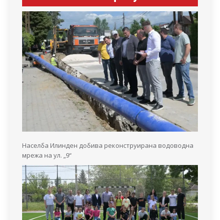
Населба Илинден добива реконструирана водоводна
мрежа на ул. „9“