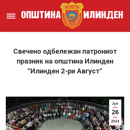
Свечено одбележан патрониот
празник на општина Илинден
“Илинден 2-ри Август“
Јул
26
2024