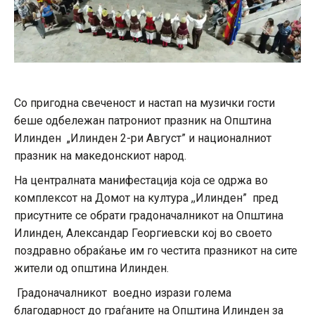
Со пригодна свеченост и настап на музички гости
беше одбележан патрониот празник на Општина
Илинден „Илинден 2-ри Август” и националниот
празник на македонскиот народ.
На централната манифестација која се одржа во
комплексот на Домот на култура ,,Илинден” пред
присутните се обрати градоначалникот на Општина
Илинден, Александар Георгиевски кој во своето
поздравно обраќање им го честита празникот на сите
жители од општина Илинден.
Градоначалникот воедно изрази голема
благодарност до граѓаните на Општина Илинден за