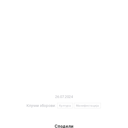
26.07.2024
Клучни зборови:
Култура
Манифестација
Сподели