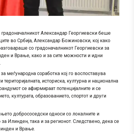
ј градоначалникот Александар Георгиевски беше
ците во Србија, Александар Божиновски, кој како
разговараше со градоначалникот Георгиевски за
ден и Врање, како и за сите можности и идни
.
за меѓународна соработка кој го воспоставува
 територијалната, историска, културна и национална
орандумот се афирмираат потенцијалните и се
ето, културата, образованието, спортот и други
ењето добрососедски односи со локалните и
за Илинден, така и за регионот. Следствено, дека се
линден и Врање.