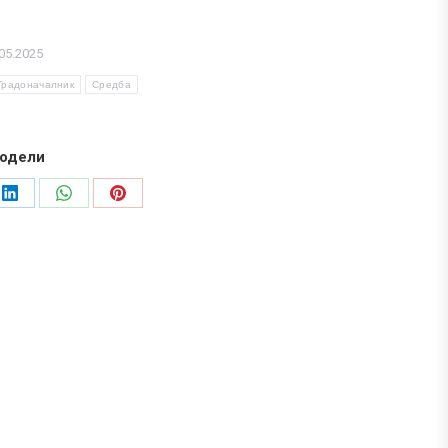
05.2025
Градоначалник
Средба
одели
Share
Share
Share
on
on
on
LinkedIn
WhatsApp
Pinterest