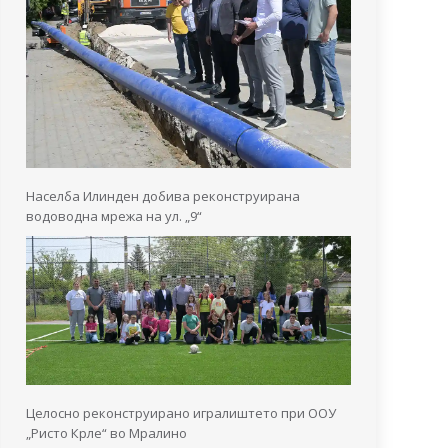
Населба Илинден добива реконструирана
водоводна мрежа на ул. „9“
Целосно реконструирано игралиштето при ООУ
„Ристо Крле“ во Мралино