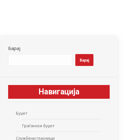
Барај
Барај
Навигација
Буџет
Граѓански буџет
Службени гласници