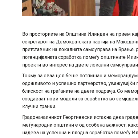
Во просториите на Општина Илинден на прием ка
секретарот на Демократската партија на Македон
претставник на локалната самоуправа на Врање, 
потенцијалната соработка помеѓу општините Илин
проекти во интерес на двете локални самоуправи
Токму за оваа цел беше потпишан и меморандум 
одржливото и успешно партнерство, уважувајќи ги
блискост на граѓаните на двете подрачја. Со мем
создаваат нови модели за соработка во земјодели
клучни гранки.
Градоначалникот Георгиевски истакна дека град
меѓународни општини е од особена важност, како 
надева на успешна и плодна соработка помеѓу И