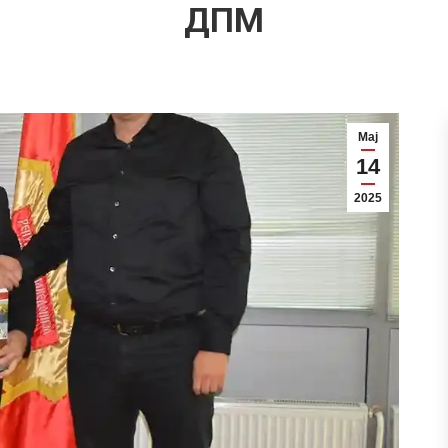
ДПМ
Мај
14
2025