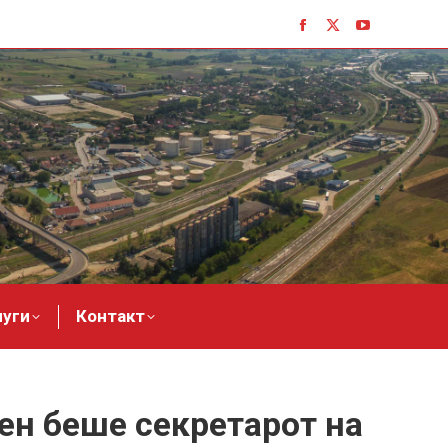
Facebook
X
YouTube
page
page
page
opens
opens
opens
in
in
in
new
new
new
window
window
window
луги
Контакт
ен беше секретарот на