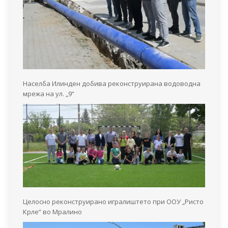
Населба Илинден добива реконструирана водоводна
мрежа на ул. „9“
Целосно реконструирано игралиштето при ООУ „Ристо
Крле“ во Мралино