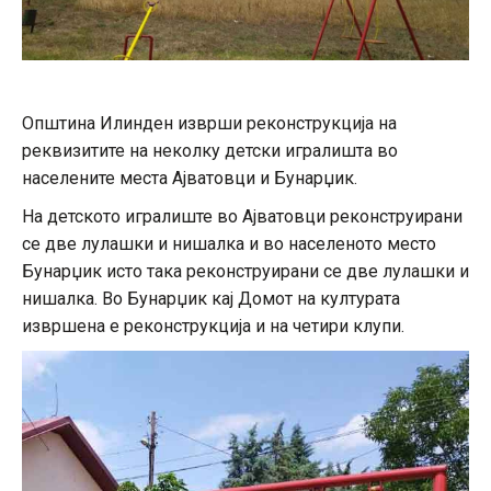
Општина Илинден изврши реконструкција на
реквизитите на неколку детски игралишта во
населените места Ајватовци и Бунарџик.
На детското игралиште во Ајватовци реконструирани
се две лулашки и нишалка и во населеното место
Бунарџик исто така реконструирани се две лулашки и
нишалка. Во Бунарџик кај Домот на културата
извршена е реконструкција и на четири клупи.