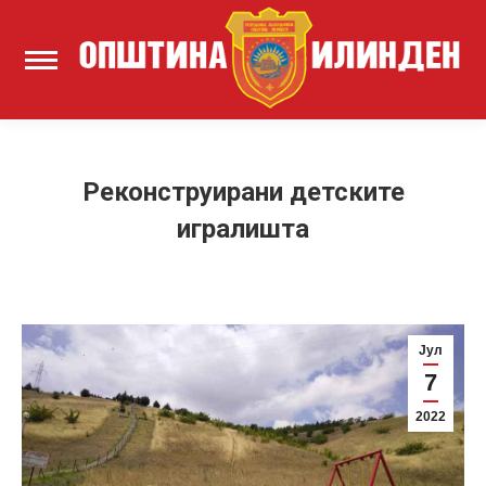
Реконструирани детските
игралишта
Јул
7
2022