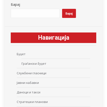
Барај
Барај
Навигација
Буџет
Граѓански буџет
Службени гласници
Јавни набавки
Даноци и такси
Стратешки планови