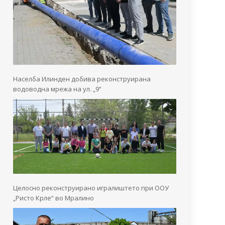
Населба Илинден добива реконструирана
водоводна мрежа на ул. „9“
Целосно реконструирано игралиштето при ООУ
„Ристо Крле“ во Мралино