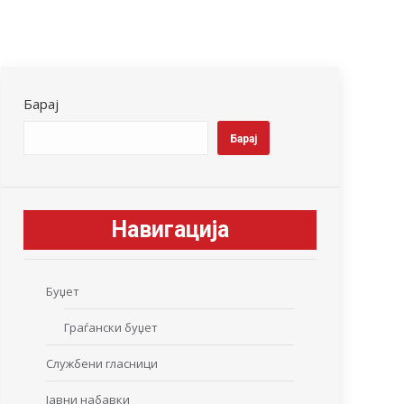
Барај
Барај
Навигација
Буџет
Граѓански буџет
Службени гласници
Јавни набавки