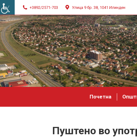
+3892/2571-703
Улица 9 бр. 38, 1041 Илинден
Почетна
Општ
Пуштено во упот