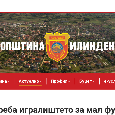
ина
Актуелно
Профил
Буџет
е-ус
реба игралиштето за мал фу