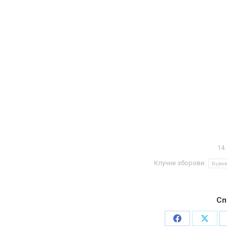
14.
Клучни зборови:
Бујко
Сп
Share
Share