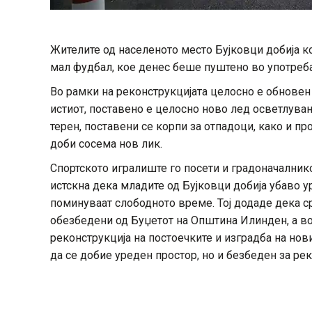
Жителите од населеното место Бујковци добија к
мал фудбал, кое денес беше пуштено во употреба
Во рамки на реконструкцијата целосно е обновен
истиот, поставено е целосно ново лед осветлува
терен, поставени се корпи за отпадоци, како и пр
доби сосема нов лик.
Спортското игралиште го посети и градоначалник
истскна дека младите од Бујковци добија убаво у
поминуваат слободното време. Тој додаде дека ср
обезбедени од Буџетот на Општина Илинден, а во
реконструкција на постоечките и изградба на нов
да се добие уреден простор, но и безбеден за ре