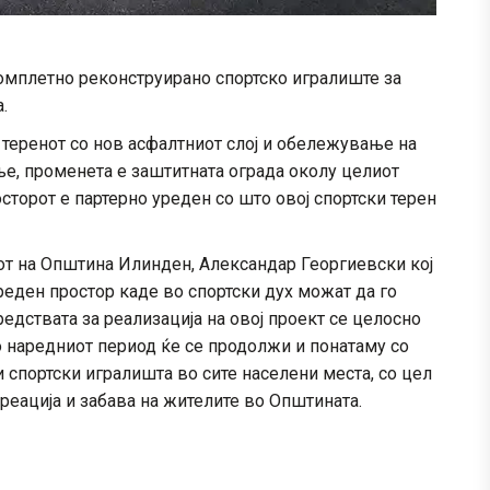
омплетно реконструирано спортско игралиште за
.
 теренот со нов асфалтниот слој и обележување на
ње, променета е заштитната ограда околу целиот
осторот е партерно уреден со што овој спортски терен
от на Општина Илинден, Александар Георгиевски кој
реден простор каде во спортски дух можат да го
едствата за реализација на овој проект се целосно
 наредниот период ќе се продолжи и понатаму со
и спортски игралишта во сите населени места, со цел
креација и забава на жителите во Општината.