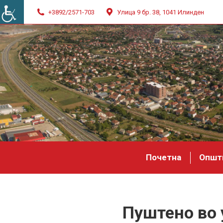
+3892/2571-703
Улица 9 бр. 38, 1041 Илинден
Почетна
Општ
Пуштено во 