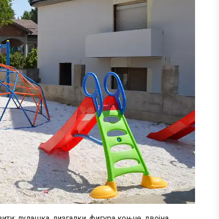
ити: лулашка, лизгалки, фигура коњче, двојна