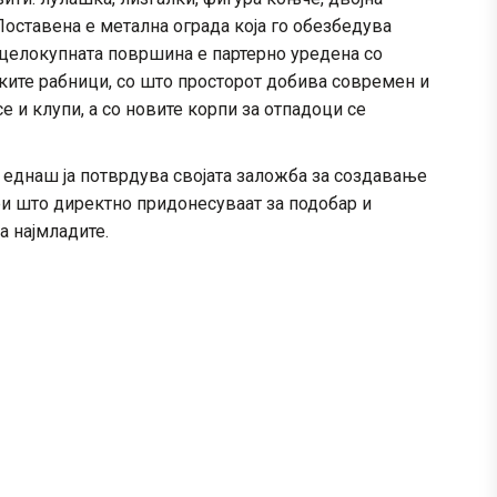
Поставена е метална ограда која го обезбедува
а целокупната површина е партерно уредена со
ските рабници, со што просторот добива современ и
 и клупи, а со новите корпи за отпадоци се
 еднаш ја потврдува својата заложба за создавање
ри што директно придонесуваат за подобар и
а најмладите.