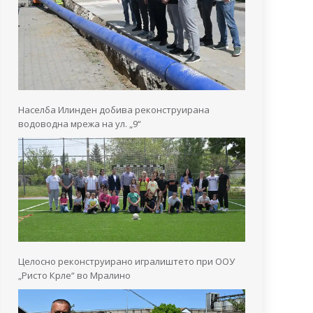
Населба Илинден добива реконструирана
водоводна мрежа на ул. „9“
Целосно реконструирано игралиштето при ООУ
„Ристо Крле“ во Мралино