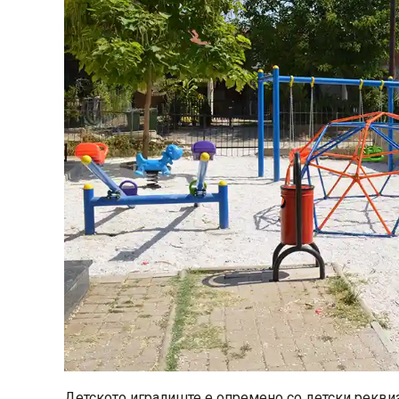
Детското игралиште е опремено со детски реквиз