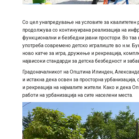
Со цел унапредување на условите за квалитетен 
продолжува со континуирана реализација на инф
функционални и безбедни јавни простори. Во таа
употреба современо детско игралиште во н.м. Бу
ново катче за игра, дружење и рекреација, комп
највисоки стандарди за детска безбедност и заба
Градоначалникот на Општина Илинден, Александа
и истакна дека освен за просторна урбанизација,
и рекреација на најмалите жители. Како и дека 
работи на урбанизација на сите населени места.