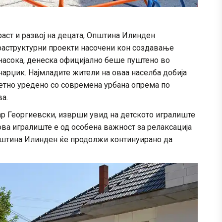
раст и развој на децата, Општина Илинден
раструктурни проекти насочени кон создавање
 насока, денеска официјално беше пуштено во
нарџик. Најмладите жители на оваа населба добија
летно уредено со современа урбана опрема по
ва.
р Георгиевски, изврши увид на детското игралиште
 ова игралиште е од особена важност за релаксација
Општина Илинден ќе продолжи континуирано да