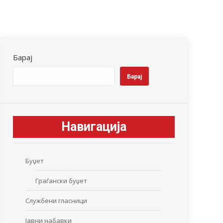
Барај
Барај
Навигација
Буџет
Граѓански буџет
Службени гласници
Јавни набавки