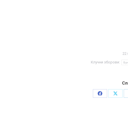
22.
Клучни зборови:
Бу
Сп
Share
Share
on
on
Facebook
X