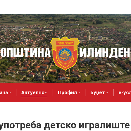
ина
Актуелно
Профил
Буџет
е-ус
употреба детско игралиште