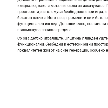
клацкалка, како и метална карпа за искачување. 
просторот и ја зголемува безбедноста при игра, 
бекатон плочки. Исто така, променети се и бетон
функционален изглед. Дополнително, поставени се
овозможува почиста средина.
Со ова детско игралиште, Општина Илинден уште
функционални, безбедни и естетски јавни просто
поквалитетен живот на сите генерации, особено н