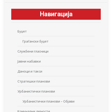
Навигација
Буџет
Граѓански буџет
Службени гласници
Јавни набавки
Даноци и такси
Стратешки планови
Урбанистички планови
Урбанистички планови – Објави
Комунални дејности