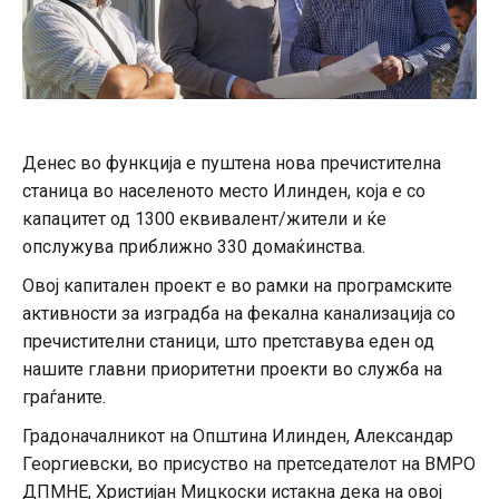
Денес во функција е пуштена нова пречистителна
станица во населеното место Илинден, која е со
капацитет од 1300 еквивалент/жители и ќе
опслужува приближно 330 домаќинства.
Овој капитален проект е во рамки на програмските
активности за изградба на фекална канализација со
пречистителни станици, што претставува еден од
нашите главни приоритетни проекти во служба на
граѓаните.
Градоначалникот на Општина Илинден, Александар
Георгиевски, во присуство на претседателот на ВМРО
ДПМНЕ, Христијан Мицкоски истакна дека на овој