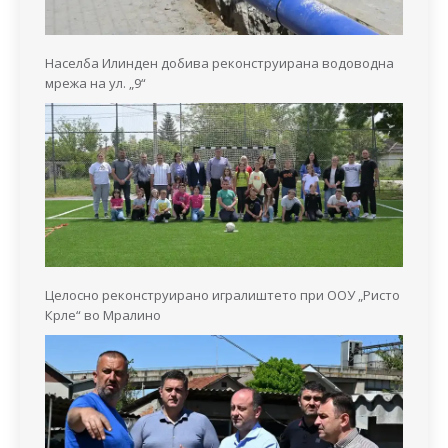
Населба Илинден добива реконструирана водоводна
мрежа на ул. „9“
Целосно реконструирано игралиштето при ООУ „Ристо
Крле“ во Мралино