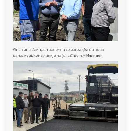
Општина Илинден започна со изградба на нова
канализациона линија на ул. „8“ во н.м Илинден