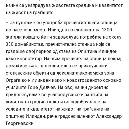
начин се унапредува животната средина и квалитетот
на живот на граѓаните.
– Ја пуштаме во употреба пречистителната станица
во населено место Илинден со еквалент на 1300
жители којашто ќе ги задоволува потребите на околу
330 домаќинства, пречистителна станица која се
градеше овој период од стана на Општина Илинден
како инвеститор. На оваа пречистелна станица покрај
домаќинствата, дополнително се приклучени и
стопанските објекти од локалната економска зона
Ограѓа во н.Илинден како и новозграденото основно
училиште Гоце Делчев. На овој начин директно
придонесуваме во унапредување и заштита на
животната средина како и во подобрување на
условите и квалитетот на живот на граѓаните на
општина Илинден, рече градоначалникот Александар
Георгиевски.