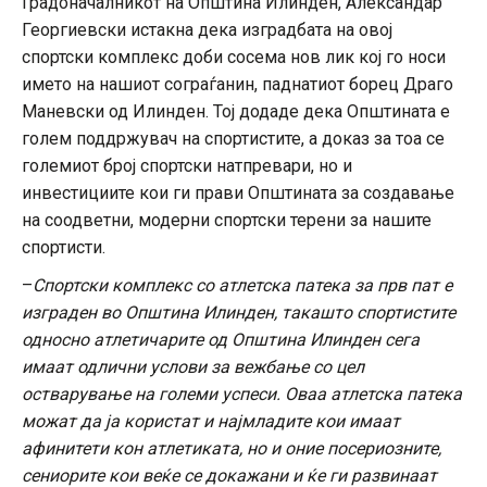
Градоначалникот на Општина Илинден, Александар
Георгиевски истакна дека изградбата на овој
спортски комплекс доби сосема нов лик кој го носи
името на нашиот сограѓанин, паднатиот борец Драго
Маневски од Илинден. Тој додаде дека Општината е
голем поддржувач на спортистите, а доказ за тоа се
големиот број спортски натпревари, но и
инвестициите кои ги прави Општината за создавање
на соодветни, модерни спортски терени за нашите
спортисти.
–
Спортски комплекс со атлетска патека за прв пат е
изграден во Општина Илинден, такашто спортистите
односно атлетичарите од Општина Илинден сега
имаат одлични услови за вежбање со цел
остварување на големи успеси. Оваа атлетска патека
можат да ја користат и најмладите кои имаат
афинитети кон атлетиката, но и оние посериозните,
сениорите кои веќе се докажани и ќе ги развинаат