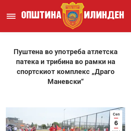
Пуштена во употреба атлетска
патека и трибина во рамки на
спортскиот комплекс „Драго
Маневски“
Сеп
6