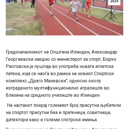
2024
Градоначалникот на Општина Илинден, Александар
Георгиевски заедно со министерот за спорт, Борко
Ристовски ја пуштија во употреба новата атлетска
патека, која се наоѓа во рамки на новиот Спортски
комплекс „Драго Маневски“, односно околу
изграденото мултифункционално игралиште во
близина на средното училиште во Илинден.
На настанот покрај големиот број присутни љубители
на спортот присутни беа и пратеници, советници,
дитектори како и големи спотрски имиња.