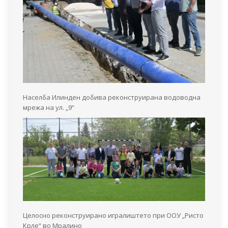
Населба Илинден добива реконструирана водоводна
мрежа на ул. „9“
Целосно реконструирано игралиштето при ООУ „Ристо
Крле“ во Мралино