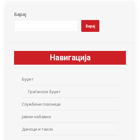
Барај
Барај
Навигација
Буџет
Граѓански буџет
Службени гласници
Јавни набавки
Даноци и такси