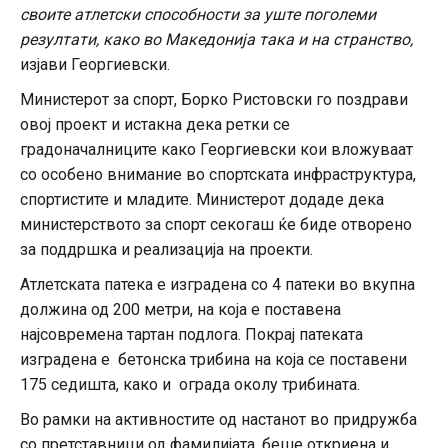
своите атлетски способности за уште поголеми
резултати, како во Македонија така и на странство,
изјави Георгиевски.
Министерот за спорт, Борко Ристовски го поздрави
овој проект и истакна дека ретки се
градоначалниците како Георгиевски кои вложуваат
со особено внимание во спортската инфраструктура,
спортистите и младите. Министерот додаде дека
министерството за спорт секогаш ќе биде отворено
за поддршка и реализација на проекти.
Атлетската патека е изградена со 4 патеки во вкупна
должина од 200 метри, на која е поставена
најсовремена тартан подлога. Покрај патеката
изградена е бетонска трибина на која се поставени
175 седишта, како и ограда околу трибината.
Во рамки на активностите од настанот во придружба
со претставници од фамилијата, беше откриена и