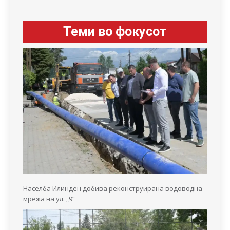
Теми во фокусот
Населба Илинден добива реконструирана водоводна
мрежа на ул. „9“