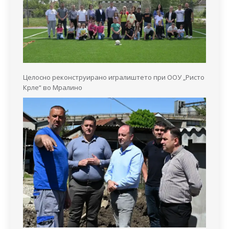
Целосно реконструирано игралиштето при ООУ „Ристо
Крле“ во Мралино