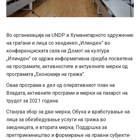
Во организација на UNDP и Хуманитарното здружение
на граѓани и лица со хендикеп „Илинден” во
конференциската сала на Домот на култура
„Илинден” се одржа информативна средба посветена
на програмите, активностите и актуелните мерки од
програмата „Економија на грижа”.
Оваа програма е дел од оперативниот план на
Владата, активните програми и мерки на пазарот на
трудот за 2021 година.
Станува збор за две мерки, Обука и вработување на
лица за обезбедување услуги на грижа во
заедницата, и втората мерка, Поддршка за
претприемништво и формирање на правни субјекти-