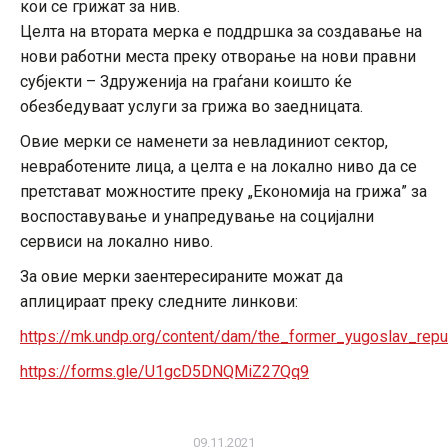
кои се грижат за нив.
Целта на втората мерка е поддршка за создавање на
нови работни места преку отворање на нови правни
субјекти – Здруженија на граѓани коишто ќе
обезбедуваат услуги за грижа во заедницата.
Овие мерки се наменети за невладиниот сектор,
невработените лица, а целта е на локално ниво да се
претстават можностите преку „Економија на грижа” за
воспоставување и унапредување на социјални
сервиси на локално ниво.
За овие мерки заентересираните можат да
аплицираат преку следните линкови:
https://mk.undp.org/content/dam/the_former_yugoslav_rep
https://forms.gle/U1gcD5DNQMiZ27Qq9
09.11.2021