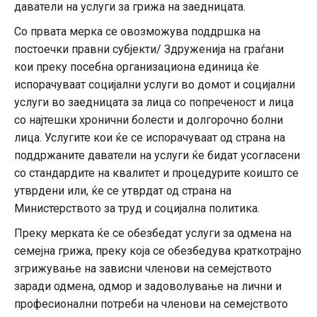
даватели на услуги за грижа на заедницата.
Со првата мерка се овозможува поддршка на
постоечки правни субјекти/ Здруженија на граѓани
кои преку посебна организациона единица ќе
испорачуваат социјални услуги во домот и социјални
услуги во заедницата за лица со попреченост и лица
со најтешки хронични болести и долгорочно болни
лица. Услугите кои ќе се испорачуваат од страна на
поддржаните даватели на услуги ќе бидат усогласени
со стандардите на квалитет и процедурите коишто се
утврдени или, ќе се утврдат од страна на
Министерството за труд и социјална политика.
Преку мерката ќе се обезбедат услуги за одмена на
семејна грижа, преку која се обезбедува краткотрајно
згрижување на зависни членови на семејството
заради одмена, одмор и задоволување на лични и
професионални потреби на членови на семејството