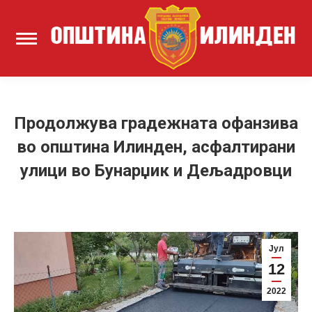
Продолжува градежната офанзива
во општина Илинден, асфалтирани
улици во Бунарџик и Дељадровци
Јул
12
2022