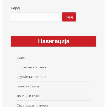
Барај
Барај
Навигација
Буџет
Граѓански буџет
Службени гласници
Јавни набавки
Даноци и такси
Стратешки планови