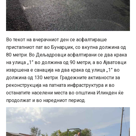
Во текот на вчерачниот ден се асфалтираше
пристапниот пат во Бунарџик, со вкупна должина од
80 метри. Во Дељадровци асфалтирани се два крака
на улица ,,1” во должина од 90 метри, а во Ајватовци
извршена е санација на два крака од улица ,,1” во
должина од 130 метри. Градежните активности за
реконструкција на патната инфраструктура и во
останатите населени места во општина Илинден ќе
продолжат и во наредниот период.