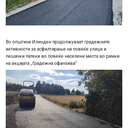
Во општина Илинден продолжуваат градежните
активности за асфалтирање на повеќе улици и
пешачки патеки во повеќе населени места во рамки
на акцијата ,,Градежна офанзива”.