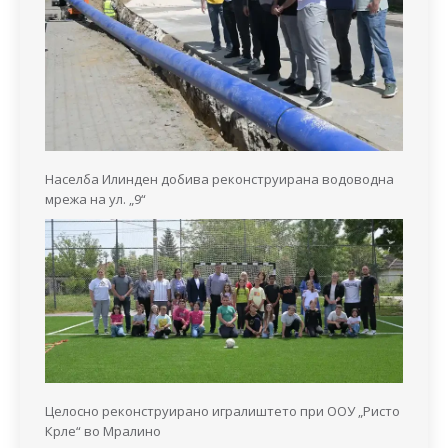
Населба Илинден добива реконструирана водоводна
мрежа на ул. „9“
Целосно реконструирано игралиштето при ООУ „Ристо
Крле“ во Мралино