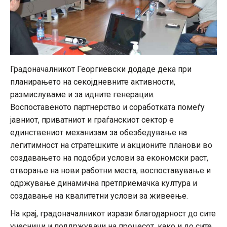
Градоначалникот Георгиевски додаде дека при
планирањето на секојдневните активности,
размислуваме и за идните генерации.
Воспоставеното партнерство и соработката помеѓу
јавниот, приватниот и граѓанскиот сектор е
единствениот механизам за обезбедување на
легитимност на стратешките и акционите планови во
создавањето на подобри услови за економски раст,
отворање на нови работни места, воспоставување и
одржувањe динамична претприемачка култура и
создавање на квалитетни услови за живеење.
На крај, градоначалникот изрази благодарност до сите
учесници и поддржувачи на процесот, како и до сите