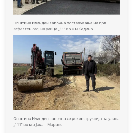
Општина Илинден започна поставување на прв
асфалтен слој на улица „11“ во н.м Кадино
Општина Илинден започна со реконструкција на улица
„111“ во м.в Јака – Марино