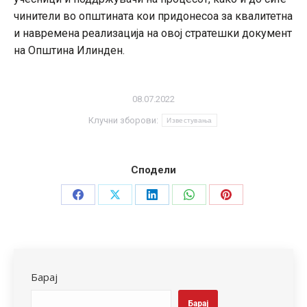
чинители во општината кои придонесоа за квалитетна
и навремена реализација на овој стратешки документ
на Општина Илинден.
08.07.2022
Клучни зборови:
Известувања
Сподели
Share
Share
Share
Share
Share
on
on
on
on
on
Facebook
X
LinkedIn
WhatsApp
Pinterest
Барај
Барај