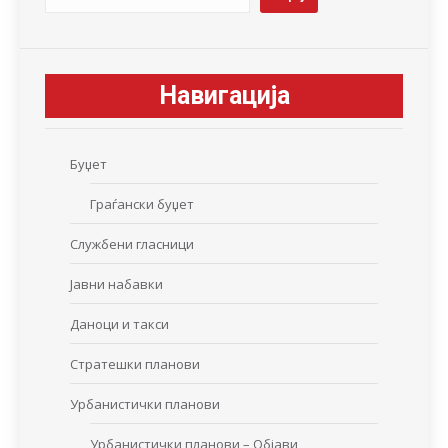
Навигација
Буџет
Граѓански буџет
Службени гласници
Јавни набавки
Даноци и такси
Стратешки планови
Урбанистички планови
Урбанистички планови – Објави