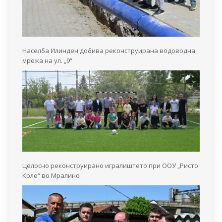
Населба Илинден добива реконструирана водоводна
мрежа на ул. „9“
Целосно реконструирано игралиштето при ООУ „Ристо
Крле“ во Мралино