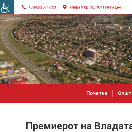
+3892/2571-703
Улица 9 бр. 38, 1041 Илинден
Почетна
Општ
Премиерот на Владата