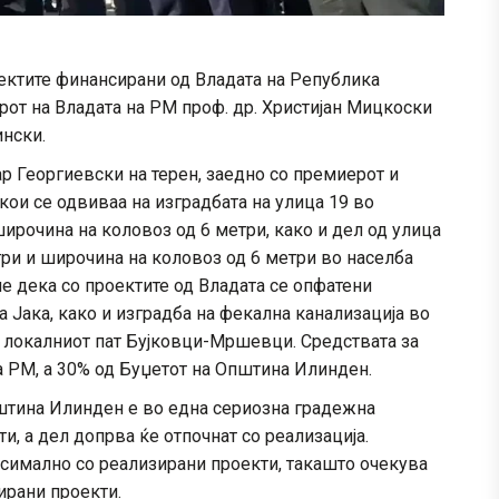
ектите финансирани од Владата на Република
рот на Владата на РМ проф. др. Христијан Мицкоски
ински.
 Георгиевски на терен, заедно со премиерот и
кои се одвиваа на изградбата на улица 19 во
широчина на коловоз од 6 метри, како и дел од улица
три и широчина на коловоз од 6 метри во населба
 дека со проектите од Владата се опфатени
а Јака, како и изградба на фекална канализација во
а локалниот пат Бујковци-Мршевци. Средствата за
а РМ, а 30% од Буџетот на Општина Илинден.
штина Илинден е во една сериозна градежна
и, а дел допрва ќе отпочнат со реализација.
симално со реализирани проекти, такашто очекува
ирани проекти.