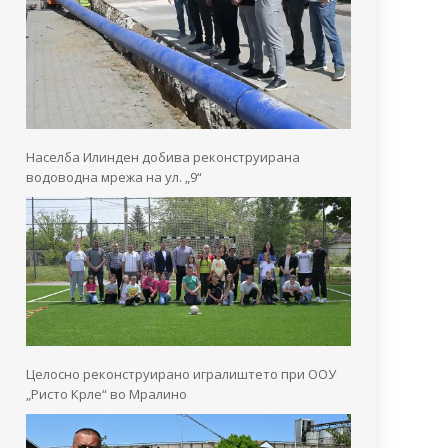
Населба Илинден добива реконструирана
водоводна мрежа на ул. „9“
Целосно реконструирано игралиштето при ООУ
„Ристо Крле“ во Мралино