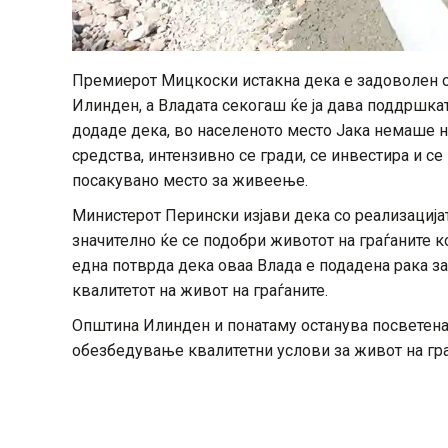
Премиерот Мицкоски истакна дека е задоволен о
Илинден, а Владата секогаш ќе ја дава поддршкат
додаде дека, во населеното место Јака немаше н
средства, интензивно се гради, се инвестира и се
посакувано место за живеење.
Министерот Перински изјави дека со реализацијат
значително ќе се подобри животот на граѓаните к
една потврда дека оваа Влада е подадена рака за
квалитетот на живот на граѓаните.
Општина Илинден и понатаму останува посветена 
обезбедување квалитетни услови за живот на гра