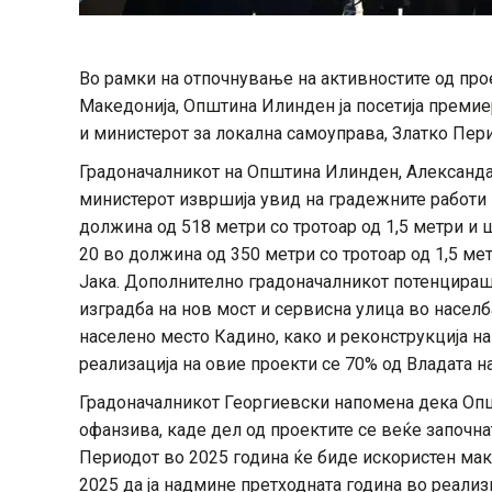
Во рамки на отпочнување на активностите од про
Македонија, Општина Илинден ја посетија премие
и министерот за локална самоуправа, Златко Пер
Градоначалникот на Општина Илинден, Александар
министерот извршија увид на градежните работи 
должина од 518 метри со тротоар од 1,5 метри и 
20 во должина од 350 метри со тротоар од 1,5 ме
Јака. Дополнително градоначалникот потенцираше
изградба на нов мост и сервисна улица во населб
населено место Кадино, како и реконструкција н
реализација на овие проекти се 70% од Владата н
Градоначалникот Георгиевски напомена дека Оп
офанзива, каде дел од проектите се веќе започнат
Периодот во 2025 година ќе биде искористен мак
2025 да ја надмине претходната година во реализ