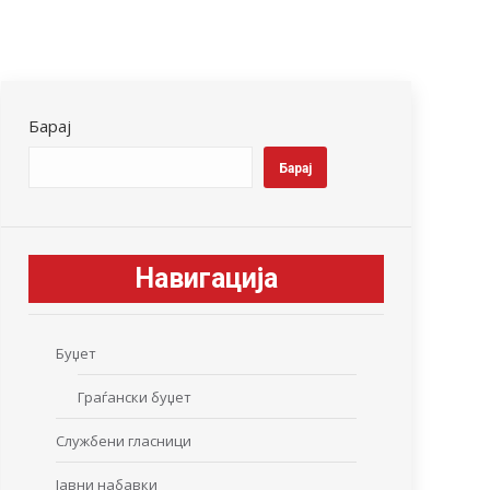
Барај
Барај
Навигација
Буџет
Граѓански буџет
Службени гласници
Јавни набавки