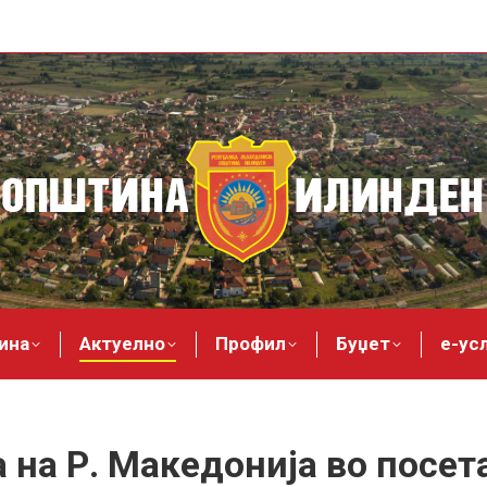
ина
Актуелно
Профил
Буџет
е-ус
 на Р. Македонија во посе