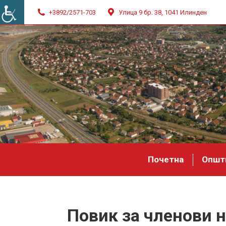
+3892/2571-703
Улица 9 бр. 38, 1041 Илинден
Почетна
Општ
Повик за членови 