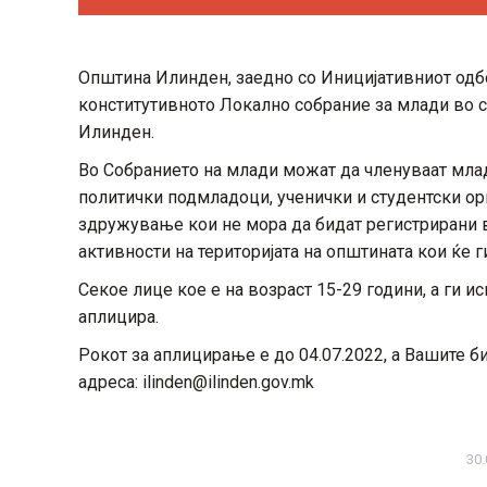
Општина Илинден, заедно со Иницијативниот одбо
конститутивното Локално собрание за млади во со
Илинден.
Во Собранието на млади можат да членуваат млад
политички подмладоци, ученички и студентски ор
здружување кои не мора да бидат регистрирани 
активности на територијата на општината кои ќе г
Секое лице кое е на возраст 15-29 години, а ги 
аплицира.
Рокот за аплицирање е до 04.07.2022, а Вашите б
адреса: ilinden@ilinden.gov.mk
30.