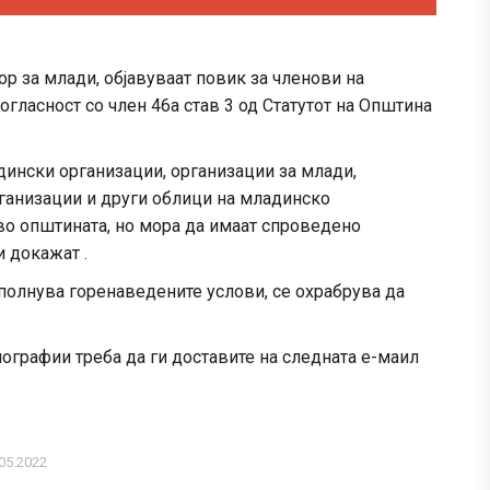
р за млади, објавуваат повик за членови на
гласност со член 46а став 3 од Статутот на Општина
ински организации, организации за млади,
ганизации и други облици на младинско
во општината, но мора да имаат спроведено
и докажат .
исполнува горенаведените услови, се охрабрува да
иографии треба да ги доставите на следната е-маил
05.2022