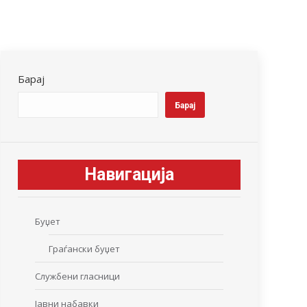
Барај
Барај
Навигација
Буџет
Граѓански буџет
Службени гласници
Јавни набавки