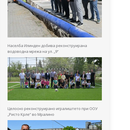
Населба Илинден добива реконструирана
водоводна мрежа на ул. „9“
Целосно реконструирано игралиштето при ООУ
„Ристо Крле“ во Мралино