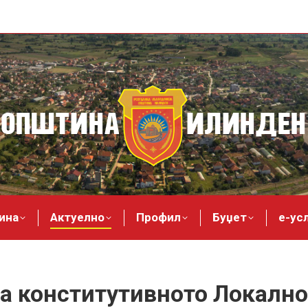
ина
Актуелно
Профил
Буџет
е-ус
на конститутивното Локално