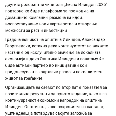
другите релевантни чинители. „Експо Илинден 2026“
повторно ќе биде платформа за промоција на
домашните компании, размена на идеи,
воспоставување нови партнерства и отворање
можности за раст и инвестиции.
Градоначалникот на општина Илинден, Александар
Георгиевски, истакна дека континуитетот на ваквите
настани е од исклучително значење за локалната
економија и дека Општина Илинден и понатаму ќе
биде активен партнер во иницијативи кои
придонесуваат за одржлив развој и поквалитетен
живот за граѓаните.
Организацијата на саемот по втор пат е показател за
позитивните резултати од првото издание, како и за
континуираниот економски напредок на општина
Илинден. Општината, како покровител на настанот,
уште еднаш ја потврдува својата заложба за