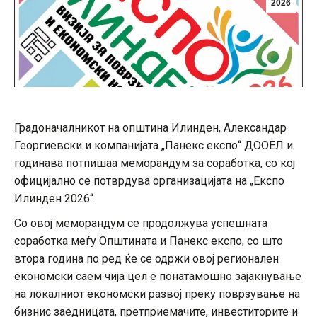
2026
Градоначалникот на општина Илинден, Александар
Георгиевски и компанијата „Панекс експо“ ДООЕЛ и
годинава потпишаа меморандум за соработка, со кој
официјално се потврдува организацијата на „Експо
Илинден 2026“.
Со овој меморандум се продолжува успешната
соработка меѓу Општината и Панекс експо, со што
втора година по ред ќе се одржи овој регионален
економски саем чија цел е понатамошно зајакнување
на локалниот економски развој преку поврзување на
бизнис заедницата, претприемачите, инвеститорите и