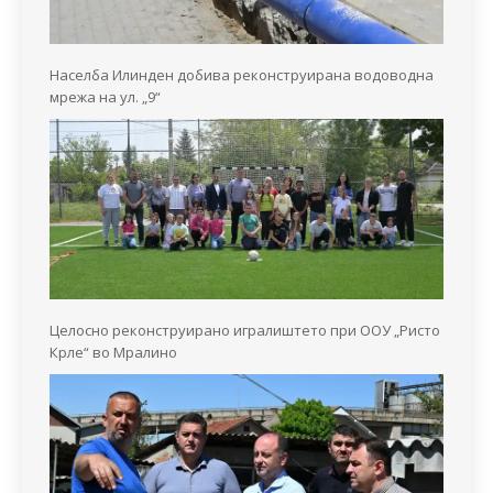
Населба Илинден добива реконструирана водоводна
мрежа на ул. „9“
Целосно реконструирано игралиштето при ООУ „Ристо
Крле“ во Мралино