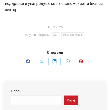
поддршка и унапредување на економскиот и бизнис
сектор.
11.02.2026
Клучни зборови:
ЛЕР
Манифестација
Сподели
Share
Share
Share
Share
Share
on
on
on
on
on
Facebook
X
LinkedIn
WhatsApp
Pinterest
Барај
Барај