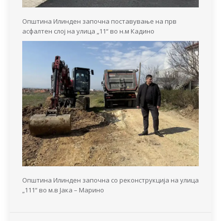
Општина Илинден започна поставување на прв
асфалтен слој на улица „11“ во н.м Кадино
Општина Илинден започна со реконструкција на улица
„111“ во м.в Јака – Марино