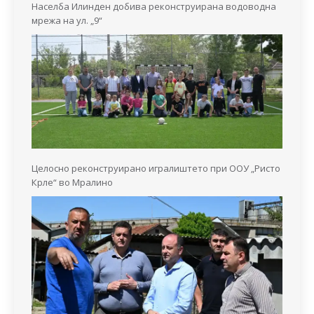
Населба Илинден добива реконструирана водоводна
мрежа на ул. „9“
Целосно реконструирано игралиштето при ООУ „Ристо
Крле“ во Мралино