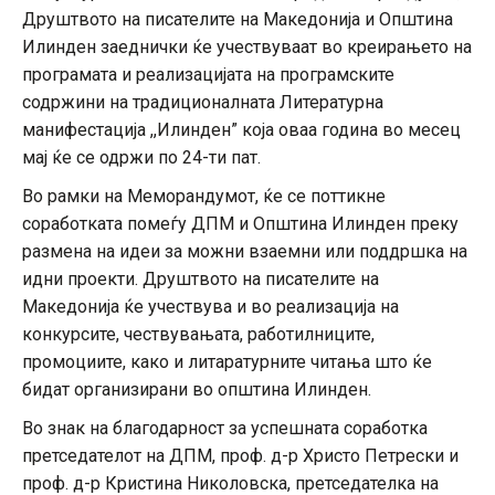
Друштвото на писателите на Македонија и Општина
Илинден заеднички ќе учествуваат во креирањето на
програмата и реализацијата на програмските
содржини на традиционалната Литературна
манифестација ,,Илинден” која оваа година во месец
мај ќе се одржи по 24-ти пат.
Во рамки на Меморандумот, ќе се поттикне
соработката помеѓу ДПМ и Општина Илинден преку
размена на идеи за можни взаемни или поддршка на
идни проекти. Друштвото на писателите на
Македонија ќе учествува и во реализација на
конкурсите, чествувањата, работилниците,
промоциите, како и литаратурните читања што ќе
бидат организирани во општина Илинден.
Во знак на благодарност за успешната соработка
претседателот на ДПМ, проф. д-р Христо Петрески и
проф. д-р Кристина Николовска, претседателка на