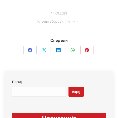
14.03.2023
Клучни зборови:
Култура
Сподели
Share
Share
Share
Share
Share
on
on
on
on
on
Facebook
X
LinkedIn
WhatsApp
Pinterest
Барај
Барај