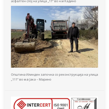
асфалтен слој на улица „11“ во н.м Кадино
Општина Илинден започна со реконструкција на улица
„111“ во м.в Јака – Марино