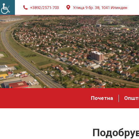
+3892/2571-703
Улица 9 бр. 38, 1041 Илинден
Почетна
Општ
Подобрув