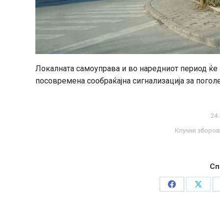
Локалната самоуправа и во наредниот период ќе 
посовремена сообраќајна сигнализација за поголе
24.
Клучни зборов
Сп
Share
Share
on
on
Facebook
X