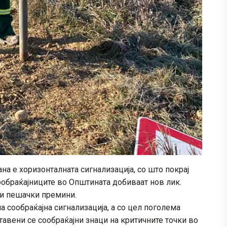
а е хоризонталната сигнализација, со што покрај
ообраќајниците во Општината добиваат нов лик.
ви пешачки премини.
 сообраќајна сигнализација, а со цел поголема
авени се сообраќајни знаци на критичните точки во