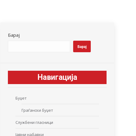
Барај
Барај
Навигација
Буџет
Граѓански буџет
Службени гласници
Јавни набавки