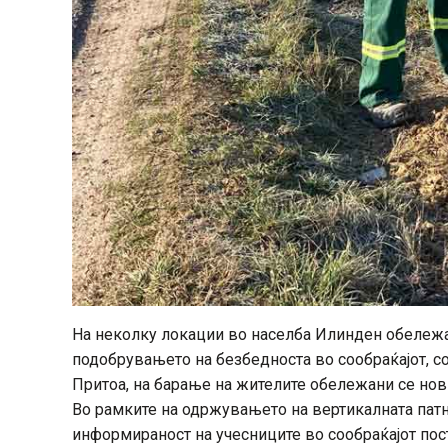
На неколку локации во населба Илинден обележан
подобрувањето на безбедноста во сообраќајот, с
Притоа, на барање на жителите обележани се но
Во рамките на одржувањето на вертикалната патна
информираност на учесниците во сообраќајот пост