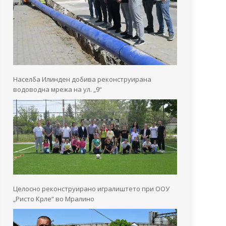
Населба Илинден добива реконструирана
водоводна мрежа на ул. „9“
Целосно реконструирано игралиштето при ООУ
„Ристо Крле“ во Мралино