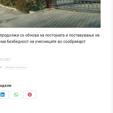
продолжи со обнова на постојната и поставување на
ма безбедност на учесниците во сообраќајот.
12.2021
и:
Инфраструктура
одели
Share
Share
Share
on
on
on
LinkedIn
WhatsApp
Pinterest