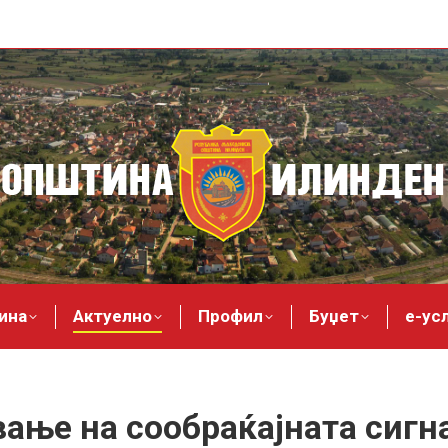
ина
Актуелно
Профил
Буџет
е-ус
ање на сообраќајната сигн