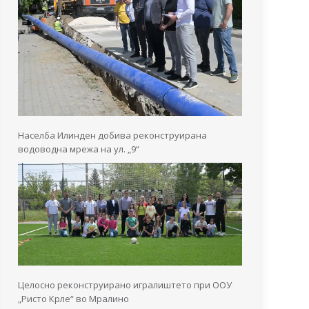
Населба Илинден добива реконструирана
водоводна мрежа на ул. „9“
Целосно реконструирано игралиштето при ООУ
„Ристо Крле“ во Мралино