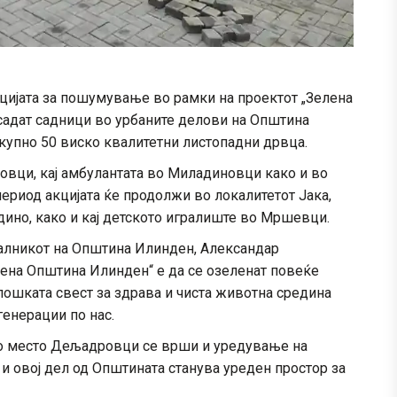
цијата за пошумување во рамки на проектот „Зелена
 садат садници во урбаните делови на Општина
купно 50 виско квалитетни листопадни дрвца.
овци, кај амбулантата во Миладиновци како и во
ериод акцијата ќе продолжи во локалитетот Јака,
ино, како и кај детското игралиште во Мршевци.
алникот на Општина Илинден, Александар
лена Општина Илинден“ е да се озеленат повеќе
лошката свест за здрава и чиста животна средина
генерации по нас.
но место Дељадровци се врши и уредување на
и овој дел од Општината станува уреден простор за