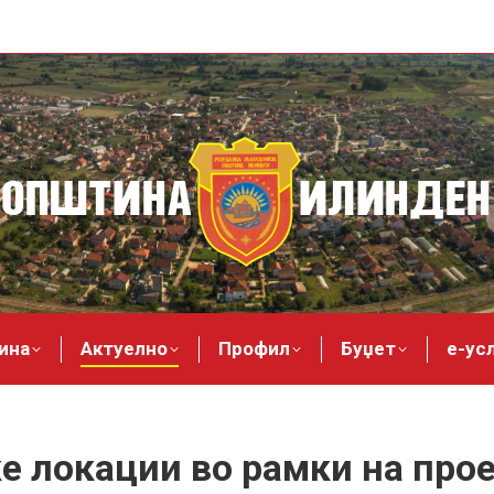
ина
Актуелно
Профил
Буџет
е-ус
е локации во рамки на про