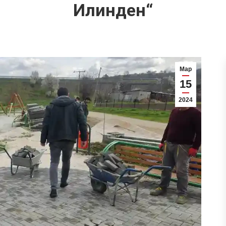
Илинден“
Мар
15
2024