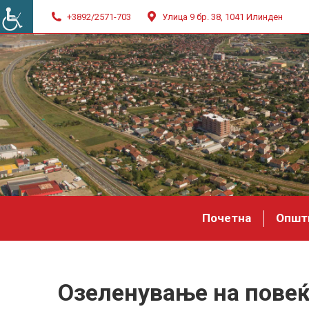
+3892/2571-703
Улица 9 бр. 38, 1041 Илинден
Почетна
Општ
Озеленување на повеќ