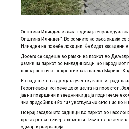
Општина Илинден и оваа година ја спроведува ак
Општина Илинден“. Во рамките на оваа акција се
Илинден на повеќе локации. Ќе бидат засадени в
Досега се садеше во рамки на паркот во Дељадр
рамки на паркот во Миладиновци. Во наредниот п
покрај пешачко рекреативната патека Марино-Кад
Во садењето на дрвцата учествуваше и градонач
Георгиевски кој рече дека целта на проектот „Зе
јавни површини и заеднички да ја подигнеме еко
чии придобивки ќе ги чувствуваме сите ние но и 
Покрај засадените садници во паркот во населе
просторот со павер елементи. Такашто постепено 
одмор и рекреација.