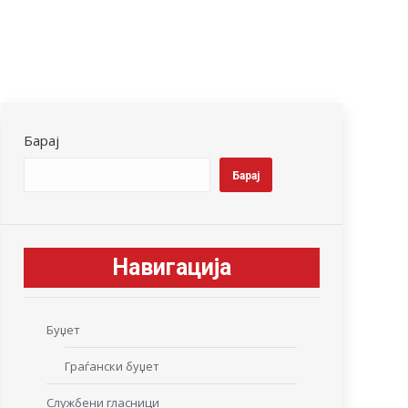
Барај
Барај
Навигација
Буџет
Граѓански буџет
Службени гласници