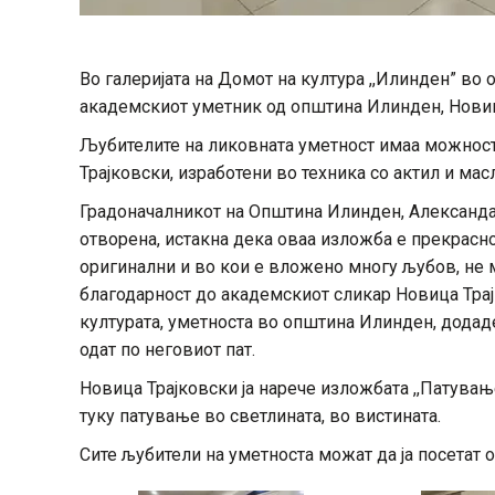
Во галеријата на Домот на култура ,,Илинден” в
академскиот уметник од општина Илинден, Новица
Љубителите на ликовната уметност имаа можност
Трајковски, изработени во техника со актил и масл
Градоначалникот на Општина Илинден, Александар
отворена, истакна дека оваа изложба е прекрасно
оригинални и во кои е вложено многу љубов, не м
благодарност до академскиот сликар Новица Трај
културата, уметноста во општина Илинден, додаде
одат по неговиот пат.
Новица Трајковски ја нарече изложбата ,,Патување
туку патување во светлината, во вистината.
Сите љубители на уметноста можат да ја посетат 