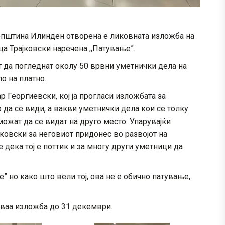
о општина Илинден отворена e ликовната изложба на
 Трајковски наречена ,,Патување”.
 да погледнат околу 50 врвни уметнички дела на
о на платно.
 Георгиевски, кој ја прогласи изложбата за
 да се види, а вакви уметнички дела кои се толку
ожат да се видат на друго место. Упарувајќи
ковски за неговиот придонес во развојот на
 дека тој е поттик и за многу други уметници да
” но како што вели тој, ова не е обично патување,
оваа изложба до 31 декември.