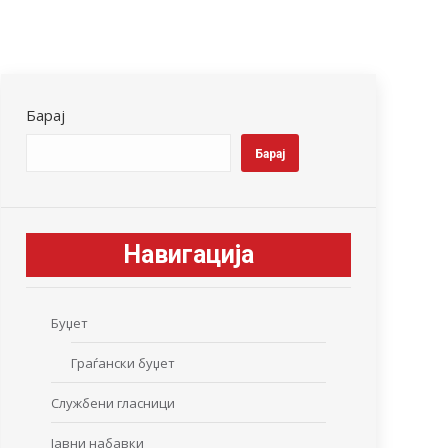
Барај
Барај
Навигација
Буџет
Граѓански буџет
Службени гласници
Јавни набавки