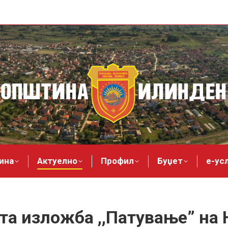
ина
Актуелно
Профил
Буџет
е-ус
та изложба ,,Патување” на 