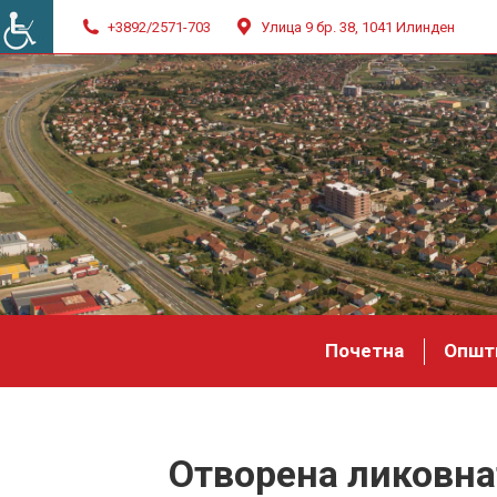
+3892/2571-703
Улица 9 бр. 38, 1041 Илинден
Почетна
Општ
Отворена ликовна