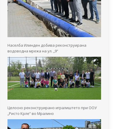
Населба Илинден добива реконструирана
водоводна мрежа на ул. „9“
Целосно реконструирано игралиштето при ООУ
„Ристо Крле“ во Мралино