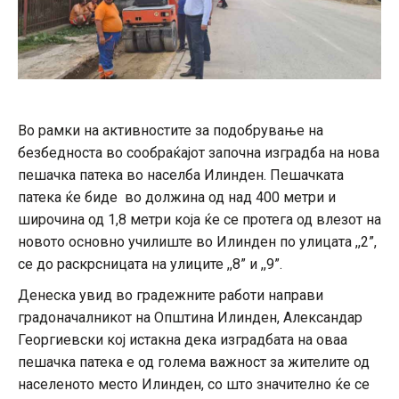
Во рамки на активностите за подобрување на
безбедноста во сообраќајот започна изградба на нова
пешачка пaтека во населба Илинден. Пешачката
патека ќе биде во должина од над 400 метри и
широчина од 1,8 метри која ќе се протега од влезот на
новото основно училиште во Илинден по улицата ,,2”,
се до раскрсницата на улиците ,,8” и ,,9”.
Денеска увид во градежните работи направи
градоначалникот на Општина Илинден, Александар
Георгиевски кој истакна дека изградбата на оваа
пешачка патека е од голема важност за жителите од
населеното место Илинден, со што значително ќе се