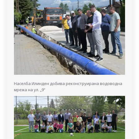
Населба Илинден добива реконструирана водоводна
мрежа на ул. „9“