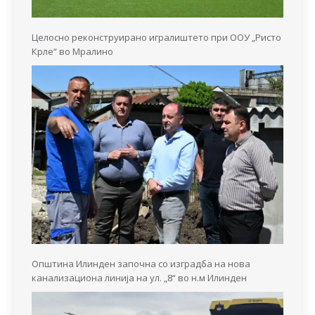
Целосно реконструирано игралиштето при ООУ „Ристо
Крле“ во Мралино
Општина Илинден започна со изградба на нова
канализациона линија на ул. „8“ во н.м Илинден