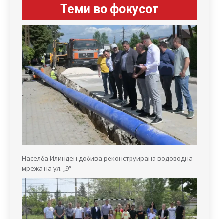
Теми во фокусот
Населба Илинден добива реконструирана водоводна
мрежа на ул. „9“