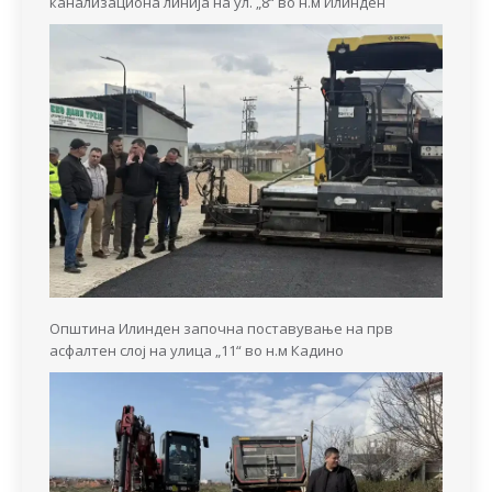
канализациона линија на ул. „8“ во н.м Илинден
Општина Илинден започна поставување на прв
асфалтен слој на улица „11“ во н.м Кадино