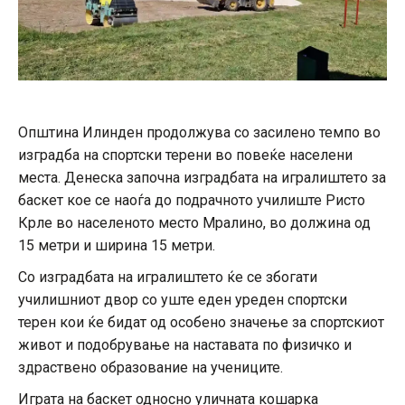
Општина Илинден продолжува со засилено темпо во
изградба на спортски терени во повеќе населени
места. Денеска започна изградбата на игралиштето за
баскет кое се наоѓа до подрачното училиште Ристо
Крле во населеното место Мралино, во должина од
15 метри и ширина 15 метри.
Со изградбата на игралиштето ќе се збогати
училишниот двор со уште еден уреден спортски
терен кои ќе бидат од особено значење за спортскиот
живот и подобрување на наставата по физичко и
здраствено образование на учениците.
Играта на баскет односно уличната кошарка