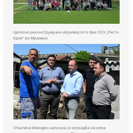
Целосно реконструирано игралиштето при ООУ „Ристо
Крле“ во Мралино
Општина Илинден започна со изградба на нова