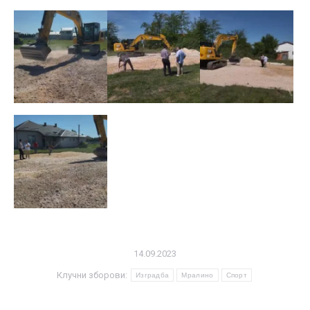
14.09.2023
Клучни зборови:
Изградба
Мралино
Спорт