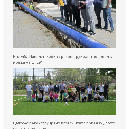
Населба Илинден добива реконструирана водоводна
мрежа на ул. „9“
Целосно реконструирано игралиштето при ООУ „Ристо
Крле“ во Мралино