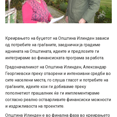
Креирањето на буџетот на Општина Илинден зависи
од потребите на граѓаните, заеднички ја градиме
иднината на Општината, идеите и предлозите ги
интегрираме во финансиската програма за работа.
Градоначалникот на Општина Илинден, Александар
Георгиeвски преку отворени и интензивни средби во
сите населени места, го слуша гласот и потребите на
граѓаните, идеите кои ги добиваме преку
пополнетиот прашалник ќе ги имплементираме
согласно реално остварливите финансиски можности
и издржливоста на проектите.
Општина Илинден е во финална фаза во креирањето