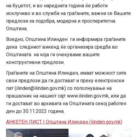
на буџетот, и во наредната година ќе работи
исклучиво и во служба на граѓаните, важни се Вашите
предлози за подобра, модерна и просперитетна
Општина.
Воедно, Општина Илинден ги информира граѓаните
дека следниот викенд ќе организира средба во
Општината на која ги очекуваме вашите
конструктивни предлози.
Граѓаните на Општина Илинден, имаат можност сите
свои предлози да ги достават и преку електронски
пат (ilinden@ilinden.gov.mk) со пополнување на
прашалник на нашиот сајт www.ilinden.gov.mk, или да
ги достават во архивата на Општината секој работен
ден до 30.11.2022 година.
АНКЕТЕН ЛИСТ | Општина Илинден (ilinden.gov.mk)