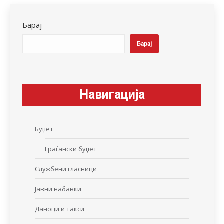
Facebook
X
LinkedIn
WhatsApp
Pinterest
Барај
Барај
Навигација
Буџет
Граѓански буџет
Службени гласници
Јавни набавки
Даноци и такси