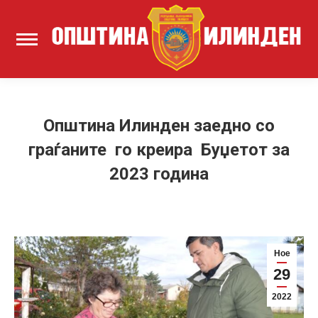
Општина Илинден заедно со
граѓаните го креира Буџетот за
2023 година
Ное
29
2022