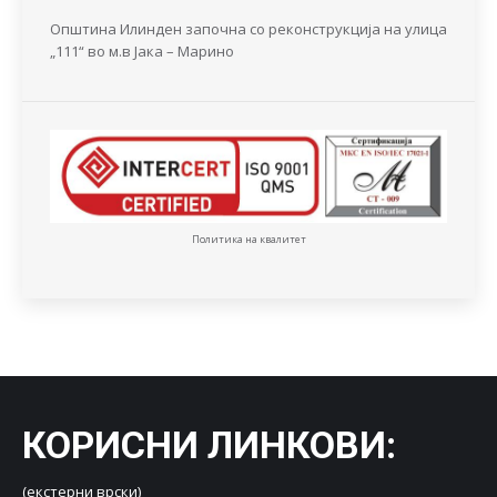
Општина Илинден започна со реконструкција на улица
„111“ во м.в Јака – Марино
Политика на квалитет
КОРИСНИ ЛИНКОВИ
:
(екстерни врски)