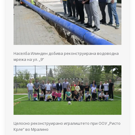
Населба Илинден добива реконструирана водоводна
мрежа на ул. „9“
Целосно реконструирано игралиштето при ООУ „Ристо
Крле“ во Мралино