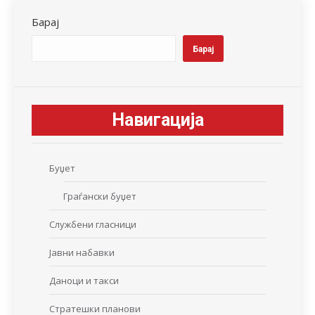
Барај
Барај
Навигација
Буџет
Граѓански буџет
Службени гласници
Јавни набавки
Даноци и такси
Стратешки планови