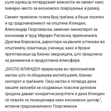
уште еднаш ја потврдуваат важноста на саемот како
значајно место за економско поврзување и развој.
Саемот привлече голем број граѓани, а беше посетен
и од градоначалникот на општина Илинден,
Александар Георгиевски, заменик-министерот за
економија и труд Маријан Ристески, пратеничката
Драгана Бојковска, директори на јавните установи во
општината, советници, ученици, како и бројни
претставници од бизнис заедницата, што придонесе
за динамична и продуктивна атмосфера.
„ЕКСПО ИЛИНДЕН прераснува во препознатлив
настан што ги обединува институциите, бизнис
секторот и граѓаните. Овој настан е потврда дека
нашите заложби за создавање поволна деловна
средина даваат конкретни резултати и дека Илинден
сè повеќе се позиционира како економски центар.“,
истакна градоначалникот Георгиевски.