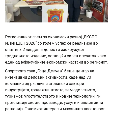
Регионалниот саем за економски развој „ЕКСПО
ИЛИНДЕН 2026“ со голем успех се реализира во
општина Илинден и денес го заокружува
тридневното издание, оставајќи силен впечаток како
еден од најзначајните економски настани во регионот.
Спортската сала „Гоце Делчев“ беше центар на
интензивни деловни активности, каде над 70
компании од различни стопански сектори:
индустријата, градежништвото, земјоделството,
туризмот, угостителството и новите технологии, ги
претставија своите производи, услуги и иновативни
решенија. Големиот интерес и масовната посетеност