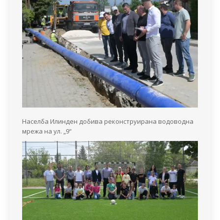
Населба Илинден добива реконструирана водоводна
мрежа на ул. „9“