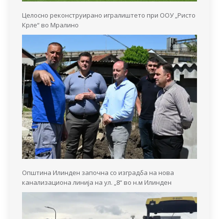
Целосно реконструирано игралиштето при ООУ „Ристо
Крле“ во Мралино
Општина Илинден започна со изградба на нова
канализациона линија на ул. „8“ во н.м Илинден