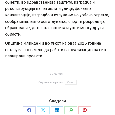
објекти, во здравствената заштита, изградба и
реконструкција на патишта и улици, фекална
канализација, изградба и купување на урбана опрема,
сообраќајна, јавно осветлување, спорт и рекреација,
образование, детската заштита и уште многу други
области.
Општина Илинден и во текот на оваа 2025 година
останува посветено да работи на реализација на сите
планирани проекти.
27.02.2025
Клучни зборови:
Совет
Сподели
Share
Share
Share
Share
Share