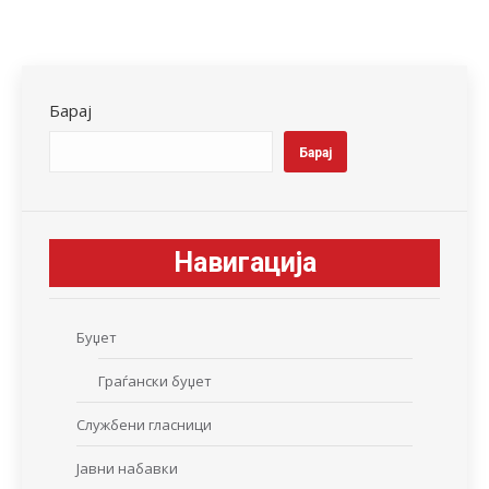
on
on
on
on
on
Facebook
X
LinkedIn
WhatsApp
Pinterest
Барај
Барај
Навигација
Буџет
Граѓански буџет
Службени гласници
Јавни набавки