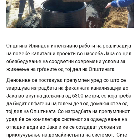
Општина Илинден интензивно работи на реализација
на повеќе капитални проекти во населба Јака со цел
обезбедување на соодветни современи услови за
живеење на грѓаните од тој дел на Општината.
Деновиве се поставува препумпен уред со што се
завршува изградбата на фекалната канализација во
Јака во вкупна должина од 6300 метри, со која треба
да бидат опфатени најголем дел од домаќинства од
тој дел на Општината. Со изградбата на препумпниот
уред ќе се комплетира системот за одведување на
отпадни води во Јака и ќе се создадат услови за
приклучување на домаќинствата на системот. Сите