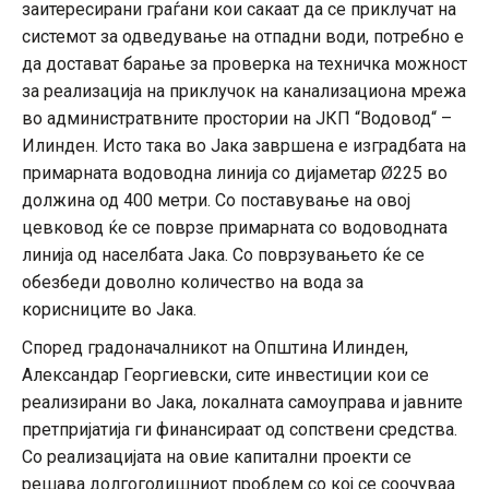
заитересирани граѓани кои сакаат да се приклучат на
системот за одведување на отпадни води, потребно е
да достават барање за проверка на техничка можност
за реализација на приклучок на канализациона мрежа
во администратвните простории на ЈКП “Водовод“ –
Илинден. Исто така во Јака завршена е изградбата на
примарната водоводна линија со дијаметар Ø225 во
должина од 400 метри. Со поставување на овој
цевковод ќе се поврзе примарната со водоводната
линија од населбата Јака. Со поврзувањето ќе се
обезбеди доволно количество на вода за
корисниците во Јака.
Според градоначалникот на Општина Илинден,
Александар Георгиевски, сите инвестиции кои се
реализирани во Јака, локалната самоуправа и јавните
претпријатија ги финансираат од сопствени средства.
Со реализацијата на овие капитални проекти се
решава долгогодишниот проблем со кој се соочуваа