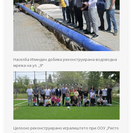
Населба Илинден добива реконструирана водоводна
мрежа на ул. „9“
Целосно реконструирано игралиштето при ООУ „Ристо