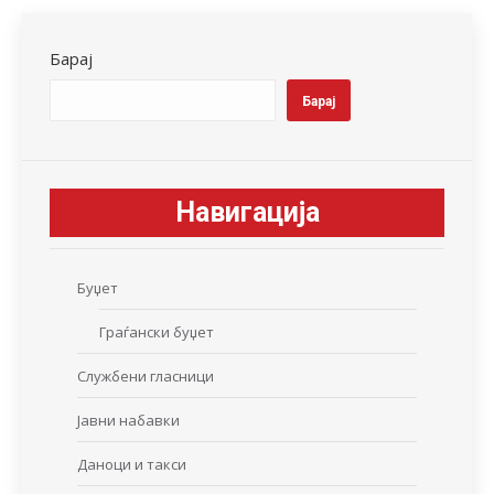
Facebook
X
LinkedIn
WhatsApp
Pinterest
Барај
Барај
Навигација
Буџет
Граѓански буџет
Службени гласници
Јавни набавки
Даноци и такси