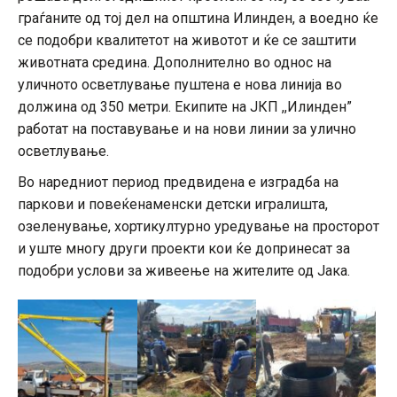
граѓаните од тој дел на општина Илинден, а воедно ќе
се подобри квалитетот на животот и ќе се заштити
животната средина. Дополнително во однос на
уличното осветлување пуштена е нова линија во
должина од 350 метри. Екипите на ЈКП ,,Илинден”
работат на поставување и на нови линии за улично
осветлување.
Во наредниот период предвидена е изградба на
паркови и повеќенаменски детски игралишта,
озеленување, хортикултурно уредување на просторот
и уште многу други проекти кои ќе допринесат за
подобри услови за живеење на жителите од Јака.