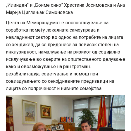
„Илинден” и „Боиме сино” Христина Јосимовска и Ана
Марија Циглењак Симоновска.
Целта на Меморандумот е воспоставување на
соработка помеѓу локалната самоуправа и
невладиниот сектор во однос на потребите на лицата
со хендикеп, да се придонесе за повисок степен на
инклузивност, намалување на ризикот од социјално
исклучување во сверите на општественото делување
како и овозможување на ран третман,
рехабилитација, советување и помош при
совладувањето со секојдневните предизвици на
лицата со попреченост и нивните семејства.