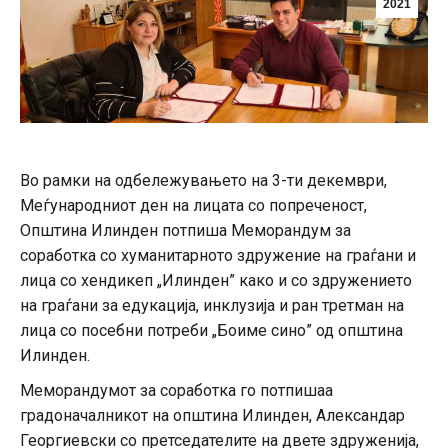
2021
Во рамки на одбележувањето на 3-ти декември,
Меѓународниот ден на лицата со попреченост,
Општина Илинден потпиша Меморандум за
соработка со хуманитарното здружение на граѓани и
лица со хендикеп „Илинден” како и со здружението
на граѓани за едукација, инклузија и ран третман на
лица со посебни потреби „Боиме сино” од општина
Илинден.
Меморандумот за соработка го потпишаа
градоначалникот на општина Илинден, Александар
Георгиевски со претседателите на двете здруженија,