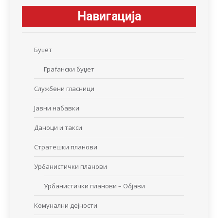
Навигација
Буџет
Граѓански буџет
Службени гласници
Јавни набавки
Даноци и такси
Стратешки планови
Урбанистички планови
Урбанистички планови – Објави
Комунални дејности