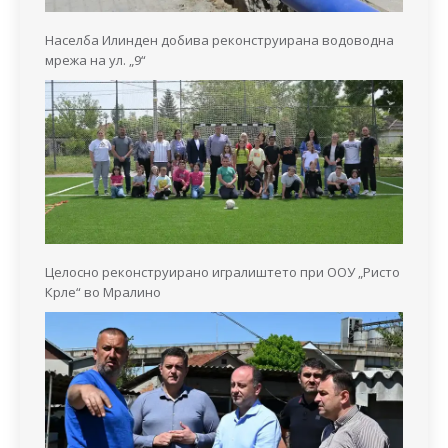
Населба Илинден добива реконструирана водоводна
мрежа на ул. „9“
Целосно реконструирано игралиштето при ООУ „Ристо
Крле“ во Мралино