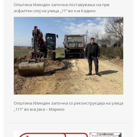
Општина Илинден започна поставување на прв
асфалтен слој на улица „11“ во н.м Кадино
Општина Илинден започна со реконструкција на улица
„111“ во м.в Јака – Марино