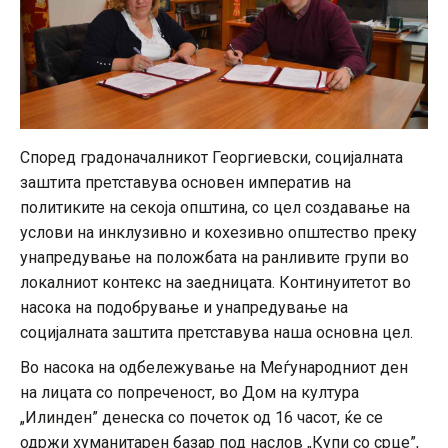
Според градоначалникот Георгиевски, социјалната
заштита претставува основен императив на
политиките на секоја општина, со цел создавање на
услови на инклузивно и кохезивно општество преку
унапредување на положбата на ранливите групи во
локалниот контекс на заедницата. Континуитетот во
насока на подобрување и унапредување на
социјалната заштита претставува наша основна цел.
Во насока на одбележување на Меѓународниот ден
на лицата со попреченост, во Дом на култура
„Илинден” денеска со почеток од 16 часот, ќе се
одржи хуманитарен базар под наслов „Купи со срце”,