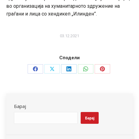
во организација на хуманитарното здружение на
граѓани и лица со хендикеп „Илинден”.
03.12.2021
Сподели
Share
Share
Share
Share
Share
on
on
on
on
on
Facebook
X
LinkedIn
WhatsApp
Pinterest
Барај
Барај