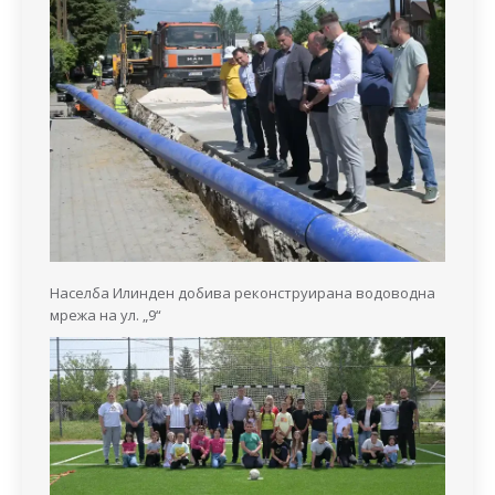
Населба Илинден добива реконструирана водоводна
мрежа на ул. „9“