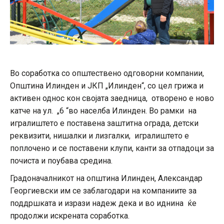
Во соработка со општествено одговорни компании,
Општина Илинден и ЈКП „Илинден“, со цел грижа и
активен однос кон својата заедница, отворено е ново
катче на ул. „6 “во населба Илинден. Во рамки на
игралиштето е поставена заштитна ограда, детски
реквизити, нишалки и лизгалки, игралиштето е
поплочено и се поставени клупи, канти за отпадоци за
почиста и поубава средина.
Градоначалникот на општина Илинден, Александар
Георгиевски им се заблагодари на компаниите за
поддршката и изрази надеж дека и во иднина ќе
продолжи искрената соработка.