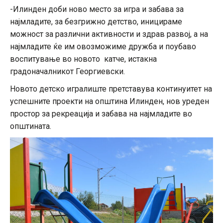
-Илинден доби ново место за игра и забава за
најмладите, за безгрижно детство, иницираме
можност за различни активнoсти и здрав развој, а на
најмладите ќе им овозможиме дружба и поубаво
воспитување во новото катче, истакна
градоначалникот Георгиевски.
Новото детско игралиште претставува континуитет на
успешните проекти на општина Илинден, нов уреден
простор за рекреација и забава на најмладите во
општината.