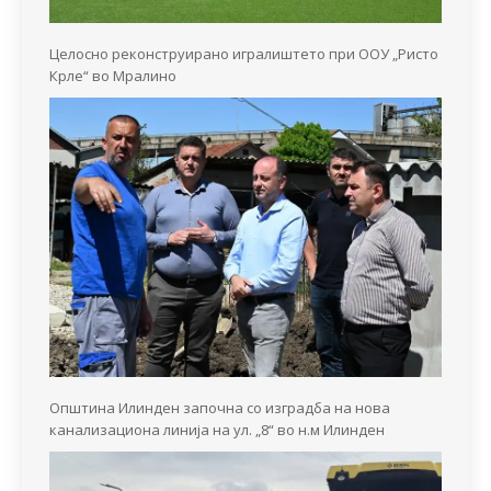
Целосно реконструирано игралиштето при ООУ „Ристо
Крле“ во Мралино
Општина Илинден започна со изградба на нова
канализациона линија на ул. „8“ во н.м Илинден