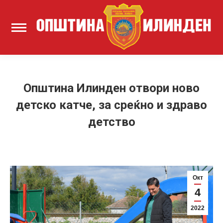
Општина Илинден отвори ново
детско катче, за среќно и здраво
детство
Окт
4
2022