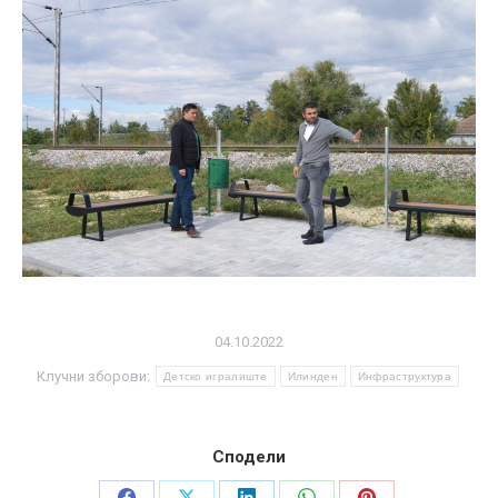
04.10.2022
Клучни зборови:
Детско игралиште
Илинден
Инфраструктура
Сподели