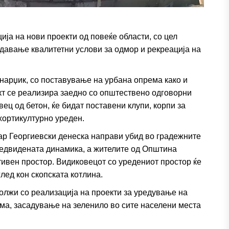
ја на нови проекти од повеќе области, со цел
здавање квалитетни услови за одмор и рекреација на
нарџик, со поставување на урбана опрема како и
кт се реализира заедно со општествено одговорни
ец од бетон, ќе бидат поставени клупи, корпи за
хортикултурно уреден.
р Георгиевски денеска направи убид во градежните
предвидената динамика, а жителите од Општина
тивен простор. Видиковецот со уредениот простор ќе
глед кон скопската котлина.
лжи со реализација на проекти за уредување на
ема, засадување на зеленило во сите населени места