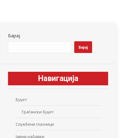
Барај
Барај
Навигација
Буџет
Граѓански буџет
Службени гласници
Јавни набавки