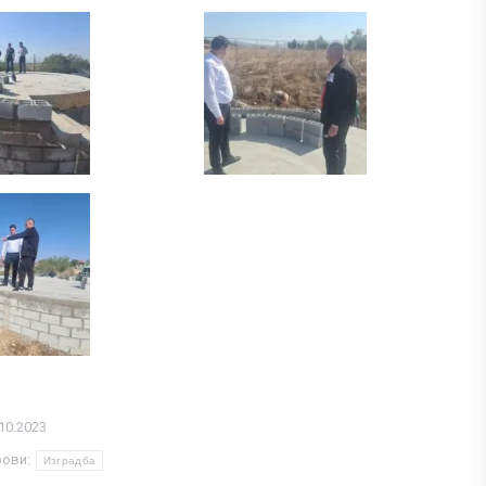
10.2023
рови:
Изградба