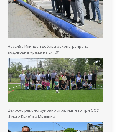
Населба Илинден добива реконструирана
водоводна мрежа на ул. „9“
Целосно реконструирано игралиштето при ООУ
„Ристо Крле“ во Мралино