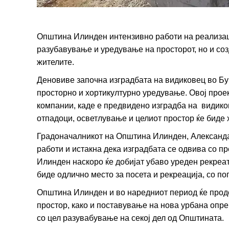
Општина Илинден интензивно работи на реализаци
разубавување и уредување на просторот, но и со
жителите.
Деновиве започна изградбата на видиковец во Бу
просторно и хортикултурно уредување. Овој прое
компании, каде е предвидено изградба на видиков
отпадоци, осветлување и целиот простор ќе биде 
Градоначалникот на Општина Илинден, Александа
работи и истакна дека изградбата се одвива со 
Илинден наскоро ќе добијат убаво уреден рекреа
биде одлично место за посета и рекреација, со по
Општина Илинден и во наредниот период ќе продо
простор, како и поставување на нова урбана опр
со цел разувабување на секој дел од Општината.