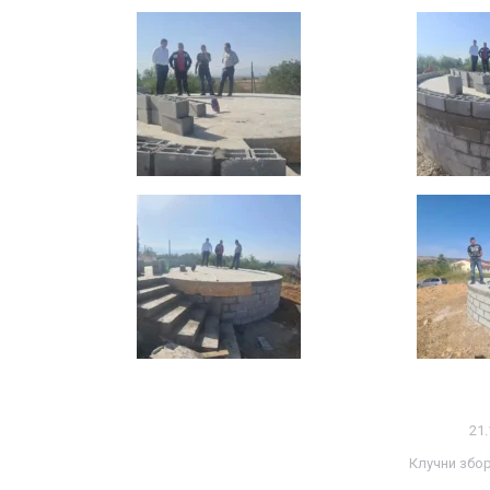
21.
Клучни збо