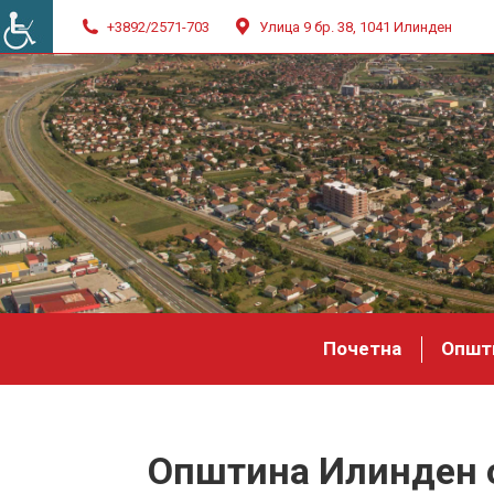
+3892/2571-703
Улица 9 бр. 38, 1041 Илинден
Почетна
Општ
Општина Илинден о