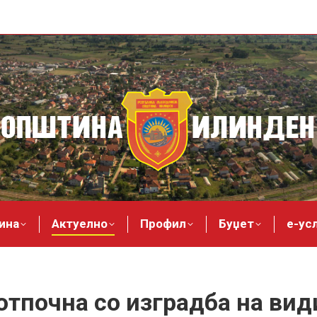
ина
Актуелно
Профил
Буџет
е-ус
тпочна со изградба на вид