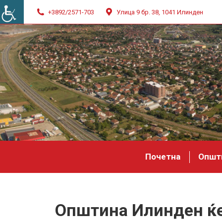
+3892/2571-703
Улица 9 бр. 38, 1041 Илинден
Почетна
Општ
Општина Илинден ќе