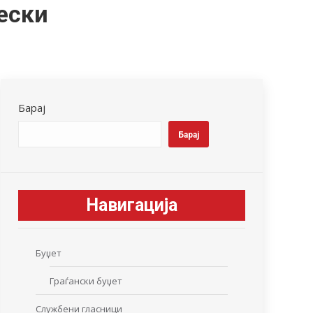
рески
Барај
Барај
Навигација
Буџет
Граѓански буџет
Службени гласници