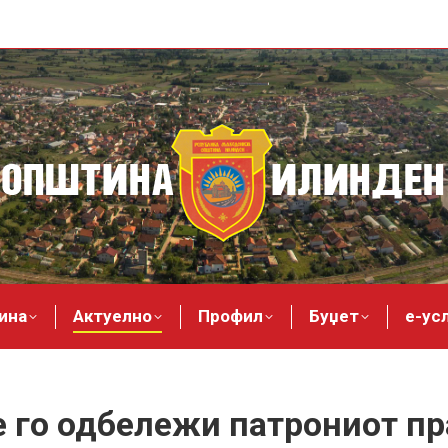
ина
Актуелно
Профил
Буџет
е-ус
 го одбележи патрониот пр