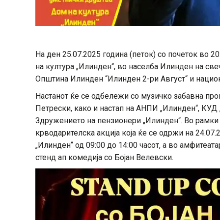
На ден 25.07.2025 година (петок) со почеток во 2
на култура „Илинден“, во населба Илинден на св
Општина Илинден “Илинден 2-ри Август“ и нацио
Настанот ќе се одбележи со музичко забавна про
Петрески, како и настап на АНПИ „Илинден“, КУД 
Здружението на пензионери „Илинден“. Во рамки
крводарителска акција која ќе се одржи на 24.07.
„Илинден“ од 09:00 до 14:00 часот, а во амфитеат
стенд ап комедија со Бојан Велевски.