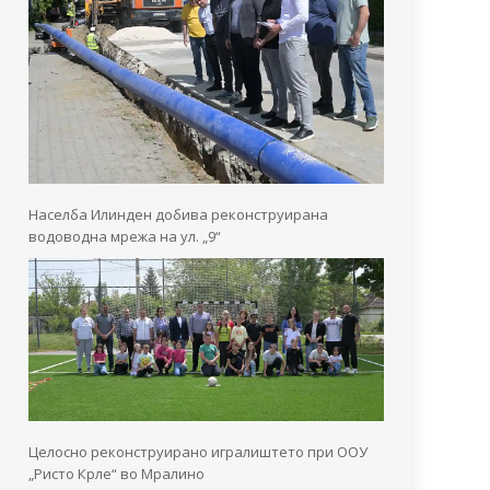
Населба Илинден добива реконструирана
водоводна мрежа на ул. „9“
Целосно реконструирано игралиштето при ООУ
„Ристо Крле“ во Мралино