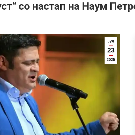
ст“ со настап на Наум Пет
Јул
23
2025