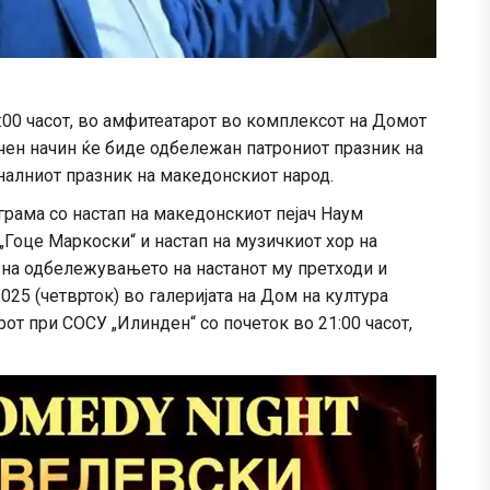
0:00 часот, во амфитеатарот во комплексот на Домот
ечен начин ќе биде одбележан патрониот празник на
налниот празник на македонскиот народ.
грама со настап на македонскиот пејач Наум
„Гоце Маркоски“ и настап на музичкиот хор на
 на одбележувањето на настанот му претходи и
2025 (четврток) во галеријата на Дом на култура
арот при СОСУ „Илинден“ со почеток во 21:00 часот,