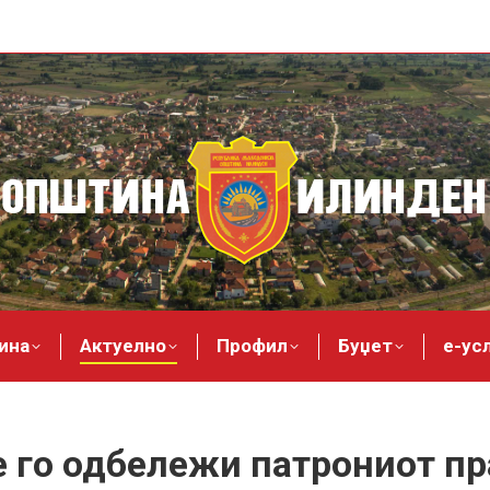
ина
Актуелно
Профил
Буџет
е-ус
 го одбележи патрониот пр