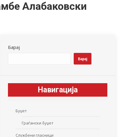
амбе Алабаковски
Барај
Барај
Навигација
Буџет
Граѓански буџет
Службени гласници