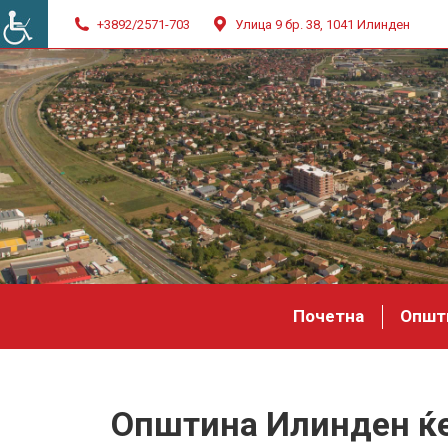
+3892/2571-703
Улица 9 бр. 38, 1041 Илинден
Почетна
Општ
Општина Илинден ќе