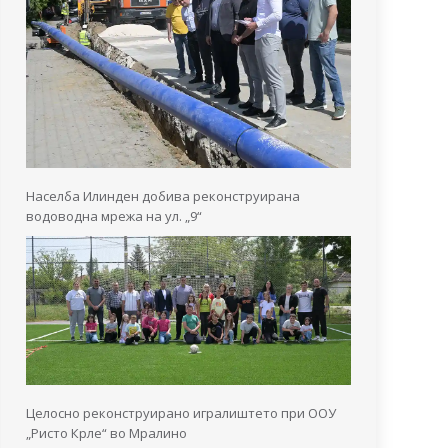
Населба Илинден добива реконструирана
водоводна мрежа на ул. „9“
Целосно реконструирано игралиштето при ООУ
„Ристо Крле“ во Мралино