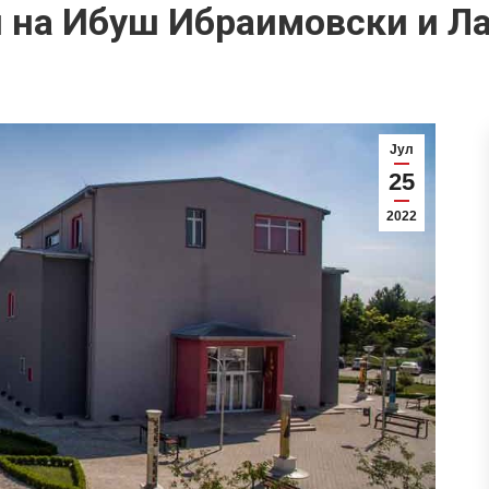
ап на Ибуш Ибраимовски и Л
Јул
25
2022