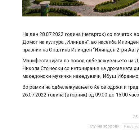
На ден 28.07.2022 година (четврток) со почеток в
Домот на култура „Илинден“, во населба Илинден
празник на Општина Илинден “Илинден 2-ри Авгус
Манифестацијата по повод одбележувањето на Ден
Никола Стојчески со интонирање на државната хи
македонски музички изведувачи, Ибуш Ибраимо
Во рамки на одбележувањето ќе се одржи и трад
26.07.2022 година (вторник) од 09:00 до 15:00 час
25.
Клучни зборови:
Известу