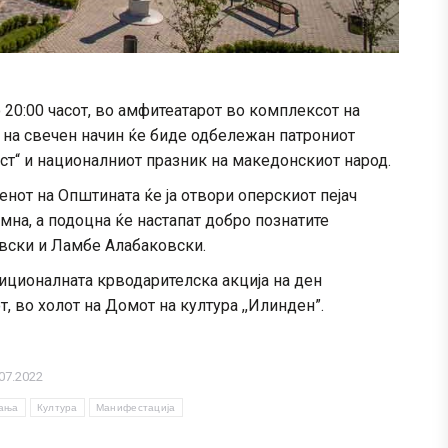
о 20:00 часот, во амфитеатарот во комплексот на
 на свечен начин ќе биде одбележан патрониот
т“ и националниот празник на македонскиот народ.
от на Општината ќе ја отвори оперскиот пејач
мна, а подоцна ќе настапат добро познатите
вски и Ламбе Алабаковски.
иционалната крводарителска акција на ден
от, во холот на Домот на култура ,,Илинден”.
07.2022
вања
Култура
Манифестација