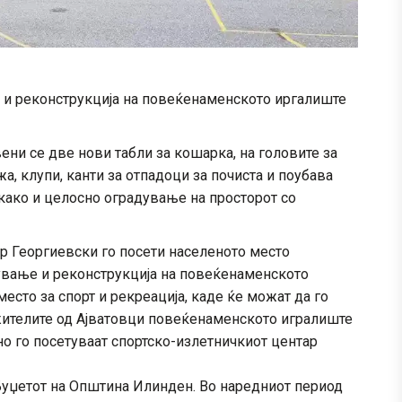
и реконструкција на повеќенаменското иргалиште
ни се две нови табли за кошарка, на головите за
, клупи, канти за отпадоци за почиста и поубава
како и целосно оградување на просторот со
р Георгиевски го посети населеното место
дување и реконструкција на повеќенаменското
есто за спорт и рекреација, каде ќе можат да го
жителите од Ајватовци повеќенаменското игралиште
но го посетуваат спортско-излетничкиот центар
Буџетот на Општина Илинден. Во наредниот период