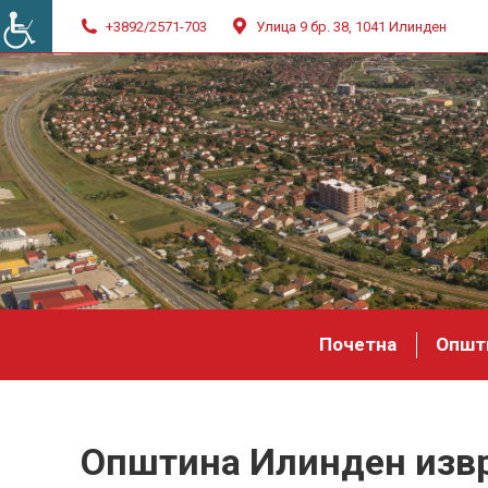
+3892/2571-703
Улица 9 бр. 38, 1041 Илинден
Почетна
Општ
Општина Илинден извр