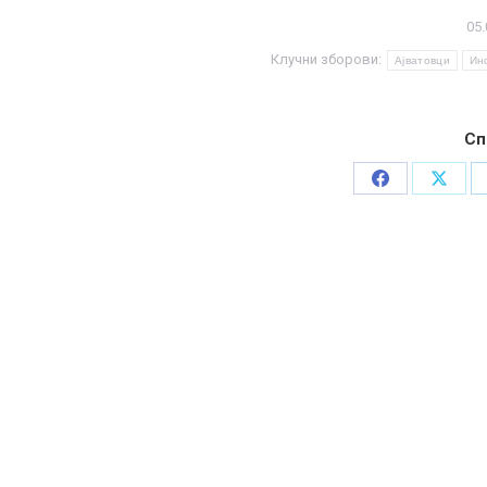
05.
Клучни зборови:
Ајватовци
Ин
Сп
Share
Share
on
on
Facebook
X