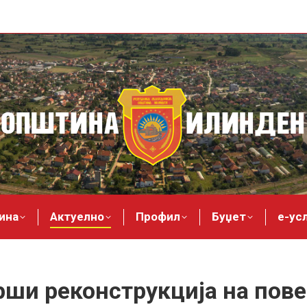
ина
Актуелно
Профил
Буџет
е-ус
ши реконструкција на пов