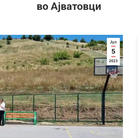
во Ајватовци
Јул
5
2023