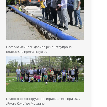
Населба Илинден добива реконструирана
водоводна мрежа на ул. „9“
Целосно реконструирано игралиштето при ООУ
„Ристо Крле“ во Мралино