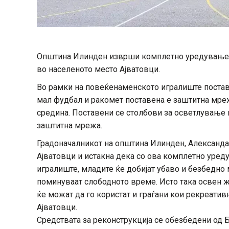
Општина Илинден изврши комплетно уредување 
во населеното место Ајватовци.
Во рамки на повеќенаменското игралиште поставе
мал фудбал и ракомет поставена е заштитна мрежа
средина. Поставени се столбови за осветлување 
заштитна мрежа.
Градоначалникот на општина Илинден, Александа
Ајватовци и истакна дека со ова комплетно уре
игралиште, младите ќе добијат убаво и безбедно м
поминуваат слободното време. Исто така освен 
ќе можат да го користат и граѓани кои рекреатив
Ајватовци.
Средствата за реконструкција се обезбедени од 