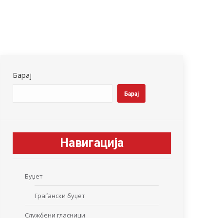
Барај
Барај
Навигација
Буџет
Граѓански буџет
Службени гласници