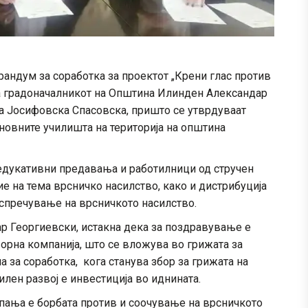
ндум за соработка за проектот „Крени глас против
а градоначалникот на Општина Илинден Александар
а Јосифовска Спасовска, пришто се утврдуваат
новните училишта на територија на општина
 едукативни предавања и работилници од стручен
ние на тема врсничко насилство, како и дистрибуција
 спречување на врсничкото насилство.
р Георгиевски, истакна дека за поздравување е
орна компанија, што се вложува во грижата за
 за соработка, кога станува збор за грижата на
илен развој е инвестиција во иднината.
пања е борбата против и соочување на врсничкото