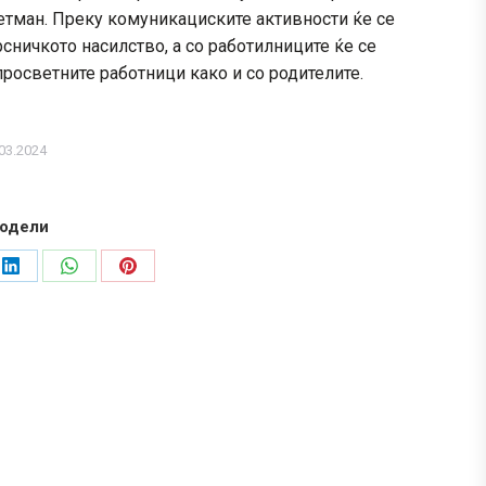
етман. Преку комуникациските активности ќе се
рсничкото насилство, а со работилниците ќе се
просветните работници како и со родителите.
03.2024
одели
Share
Share
Share
on
on
on
LinkedIn
WhatsApp
Pinterest