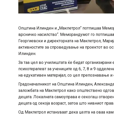
Општина Илинден и „Макпетрол“ потпишаа Мемора
врсничко насилство“. Меморандумот го потпиша
Георгиевски и директорката на Макпетрол, Мариј
активностите за спроведување на проектот во ос
Илинден.
За таа цел во училиштата ќе бидат организирани
психотерапевт за учениците од 6, 7, 8 и 9 одделе
на едукативен материјал, со цел препознавање и
Градоначалникот на Општина Илинден, Александа
заложбата на Макпетрол како општествено одгов
децата. Локалната самоуправа е секогаш отворена
децата од секоја возраст, затоа што нивниот прав
Од Макпетрол истануваат дека целта на оваа кам