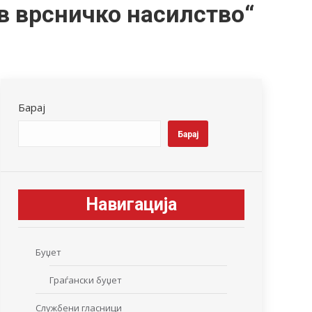
в врсничко насилство“
Барај
Барај
Навигација
Буџет
Граѓански буџет
Службени гласници