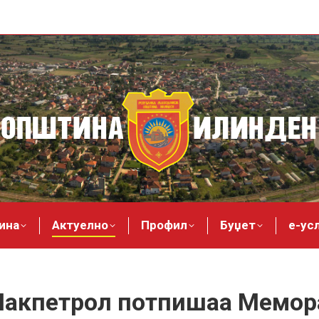
ина
Актуелно
Профил
Буџет
е-ус
акпетрол потпишаа Мемора