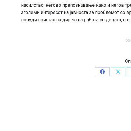
насилство, негово препознавање како и негов тр
зголеми интересот на јавноста за проблемот со в
понуди пристап за директна работа со децата, со 
05.
Сп
Share
Share
on
on
Facebook
X