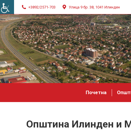
+3892/2571-703
Улица 9 бр. 38, 1041 Илинден
Почетна
Општ
Општина Илинден и М