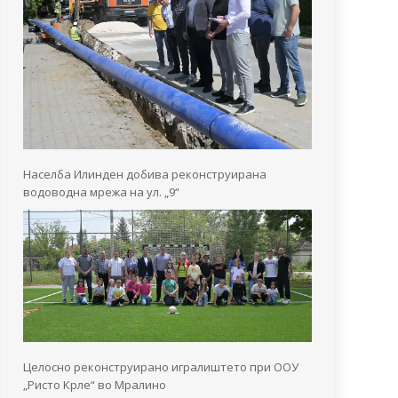
Населба Илинден добива реконструирана
водоводна мрежа на ул. „9“
Целосно реконструирано игралиштето при ООУ
„Ристо Крле“ во Мралино