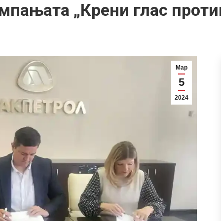
мпањата „Крени глас проти
Мар
5
2024