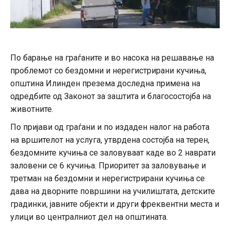
По барање на граѓаните и во насока на решавање на
проблемот со бездомни и нерегистрирани кучиња,
општина Илинден презема доследна примена на
одредбите од Законот за заштита и благосостојба на
животните.
По пријави од граѓани и по издаден налог на работа
на вршителот на услуга, утврдена состојба на терен,
бездомните кучиња се заловуваат каде во 2 наврати
заловени се 6 кучиња. Приоритет за заловување и
третман на бездомни и нерегистрирани кучиња се
дава на дворните површини на училиштата, детските
градинки, јавните објекти и други фреквентни места и
улици во централниот дел на општината.