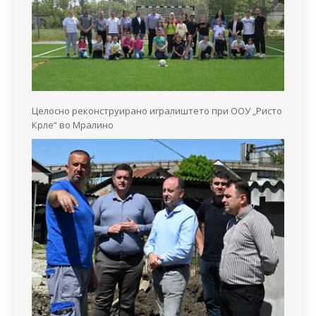
Целосно реконструирано игралиштето при ООУ „Ристо
Крле“ во Мралино