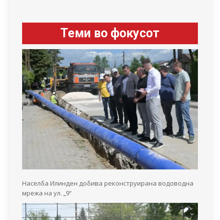
Теми во фокусот
Населба Илинден добива реконструирана водоводна
мрежа на ул. „9“