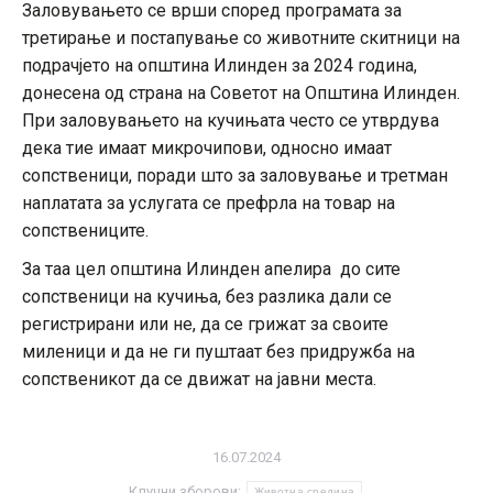
Заловувањето се врши според програмата за
третирање и постапување со животните скитници на
подрачјето на општина Илинден за 2024 година,
донесена од страна на Советот на Општина Илинден.
При заловувањето на кучињата често се утврдува
дека тие имаат микрочипови, односно имаат
сопственици, поради што за заловување и третман
наплатата за услугата се префрла на товар на
сопствениците.
За таа цел општина Илинден апелира до сите
сопственици на кучиња, без разлика дали се
регистрирани или не, да се грижат за своите
миленици и да не ги пуштаат без придружба на
сопственикот да се движат на јавни места.
16.07.2024
Клучни зборови:
Животна средина