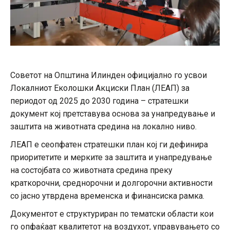
Советот на Општина Илинден официјално го усвои
Локалниот Еколошки Акциски План (ЛЕАП) за
периодот од 2025 до 2030 година – стратешки
документ кој претставува основа за унапредување и
заштита на животната средина на локално ниво.
ЛЕАП е сеопфатен стратешки план кој ги дефинира
приоритетите и мерките за заштита и унапредување
на состојбата со животната средина преку
краткорочни, среднорочни и долгорочни активности
со јасно утврдена временска и финансиска рамка.
Документот е структуриран по тематски области кои
го опфаќаат квалитетот на воздухот, управувањето со