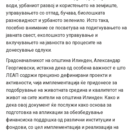
води, урбаниот развој и користењето на земјиште,
управувањето со отпад, бучава, биолошката
разновидност и урбаното зеленило. Исто така,
посебно внимание се посветува на подигнувањето на
јавната свест, еколошкото управување и
вклучувањето на јавноста во процесите на
донесување одлуки.
Градоначалникот на општина Илинден, Александар
Георгиевски, истакна дека од особена важност е што
ЛЕАП содржи прецизно дефинирани проекти и
активности, чија имплементација ќе придонесе за
подобрување на животната средина и квалитетот на
живот на сите жители на општина Илинден. Како и
дека овој документ ќе послужи како основа за
подготовка на апликации за обезбедување
финансиска поддршка од различни институции и
фондови, со цел имплементација и реализација на