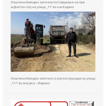
Општина Илинден започна поставување на прв
асфалтен слој на улица „11“ во н.м Кадино
Општина Илинден започна со реконструкција на улица
„111“ во м.в Јака – Марино