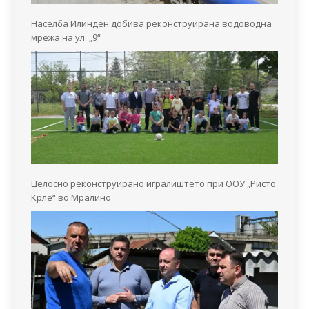
Населба Илинден добива реконструирана водоводна
мрежа на ул. „9“
Целосно реконструирано игралиштето при ООУ „Ристо
Крле“ во Мралино