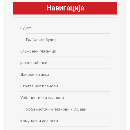
Навигација
Буџет
Граѓански буџет
Службени гласници
Јавни набавки
Даноци и такси
Стратешки планови
Урбанистички планови
Урбанистички планови – Објави
Комунални дејности