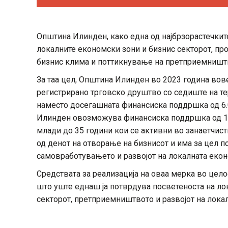
Општина Илинден, како една од најбрзорастечките
локалните економски зони и бизнис секторот, п
бизнис клима и поттикнување на претприемништ
За таа цел, Општина Илинден во 2023 година во
регистрирано трговско друштво со седиште на те
наместо досегашната финансиска поддршка од 6.
Илинден овозможува финансиска поддршка од 10.
млади до 35 години кои се активни во занаетчис
од денот на отворање на бизнисот и има за цел
самовработувањето и развојот на локалната екон
Средствата за реализација на оваа мерка во цел
што уште еднаш ја потврдува посветеноста на л
секторот, претприемништвото и развојот на лока