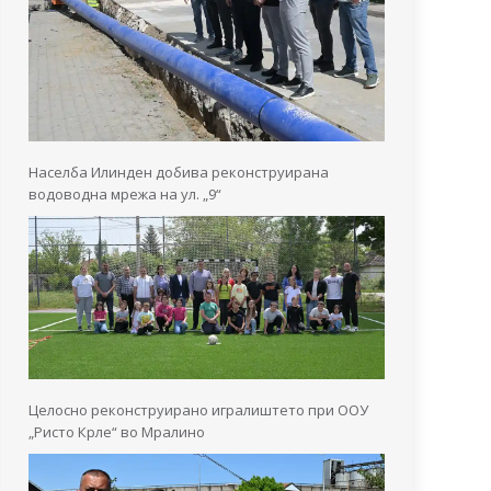
Населба Илинден добива реконструирана
водоводна мрежа на ул. „9“
Целосно реконструирано игралиштето при ООУ
„Ристо Крле“ во Мралино