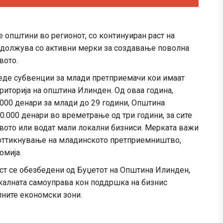
 општини во регионот, со континуиран раст на
родолжува со активни мерки за создавање поволна
вото.
веде субвенции за млади претприемачи кои имаат
риторија на општина Илинден. Од оваа година,
000 денари за млади до 29 години, Општина
000 денари во времетрање од три години, за сите
твото или водат мали локални бизниси. Мерката важи
 поттикнување на младинското претприемништво,
омија.
ост се обезбедени од Буџетот на Општина Илинден,
окалната самоуправа кон поддршка на бизнис
лните економски зони.