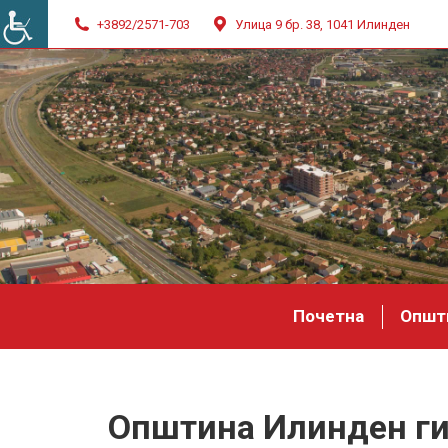
+3892/2571-703
Улица 9 бр. 38, 1041 Илинден
Почетна
Општ
Општина Илинден ги