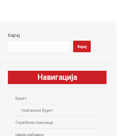
Барај
Барај
Навигација
Буџет
Граѓански буџет
Службени гласници
Јавни набавки