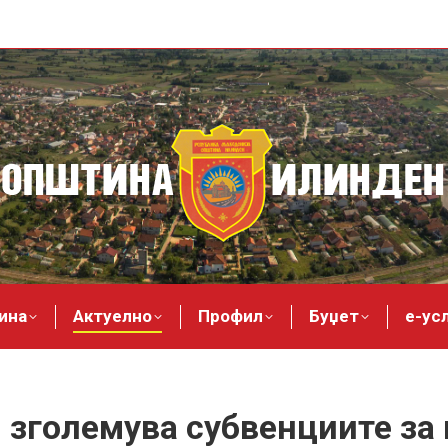
ина
Актуелно
Профил
Буџет
е-ус
 зголемува субвенциите за