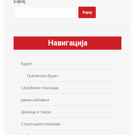
Барај
Барај
Навигација
Буџет
Граѓански буџет
Службени гласници
Јавни набавки
Даноци и такси
Стратешки планови