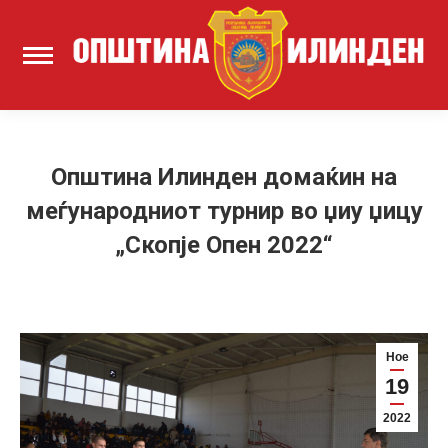
Општина Илинден домаќин на
меѓународниот турнир во џиу џицу
„Скопје Опен 2022“
Ное
19
2022