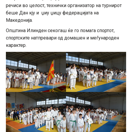
речиси во целост, технички организатор на турнирот
беше Дан кју и џиу џицу федерацијата на
Македонија.
Општина Илинден секогаш ќе го помага спортот,
спортските натпревари од домашен и меѓународен
карактер.