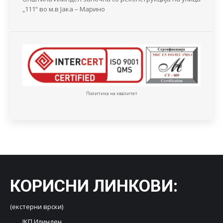
„111“ во м.в Јака – Марино
Политика на квалитет
КОРИСНИ ЛИНКОВИ
:
(екстерни врски)
ЈКП Илинден