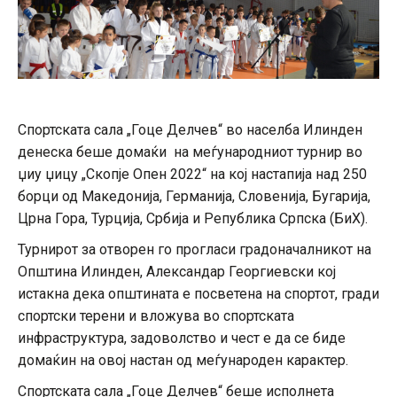
Спортската сала „Гоце Делчев“ во населба Илинден
денеска беше домаќи на меѓународниот турнир во
џиу џицу „Скопје Опен 2022“ на кој настапија над 250
борци од Македонија, Германија, Словенија, Бугарија,
Црна Гора, Турција, Србија и Република Српска (БиХ).
Турнирот за отворен го прогласи градоначалникот на
Општина Илинден, Александар Георгиевски кој
истакна дека општината е посветена на спортот, гради
спортски терени и вложува во спортската
инфраструктура, задоволство и чест е да се биде
домаќин на овој настан од меѓународен карактер.
Спортската сала „Гоце Делчев“ беше исполнета