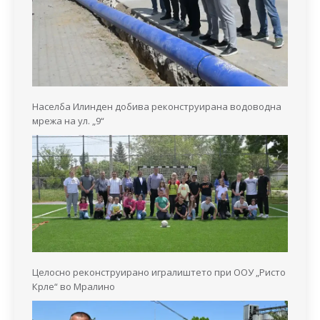
Населба Илинден добива реконструирана водоводна
мрежа на ул. „9“
Целосно реконструирано игралиштето при ООУ „Ристо
Крле“ во Мралино