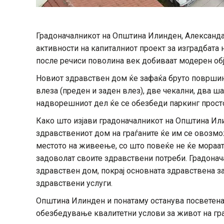
Градоначалникот на Општина Илинден, Александа
активности на капиталниот проект за изградбата 
после речиси поволина век добиваат модерен обј
Новиот здравствен дом ќе зафаќа бруто површина
влеза (преден и заден влез), две чекални, два ша
надворешниот дел ќе се обезбеди паркинг просто
Како што изјави градоначалникот на Општина Или
здравствениот дом на граѓаните ќе им се овозмо
местото на живеење, со што повеќе не ќе мораат 
задоволат своите здравствени потреби. Градона
здравствен дом, покрај основната здравствена з
здравствени услуги.
Општина Илинден и понатаму останува посветена 
обезбедување квалитетни услови за живот на гра