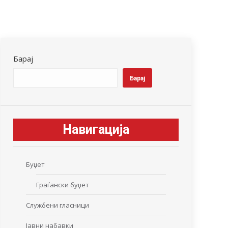
Барај
Барај
Навигација
Буџет
Граѓански буџет
Службени гласници
Јавни набавки