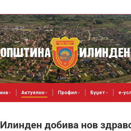
ина
Актуелно
Профил
Буџет
е-ус
Илинден добива нов здрав