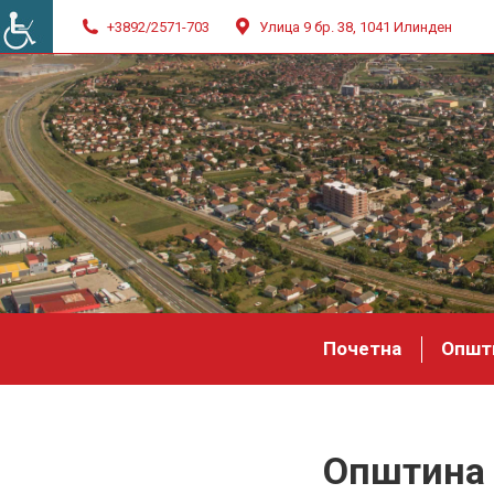
+3892/2571-703
Улица 9 бр. 38, 1041 Илинден
Почетна
Општ
Општина 