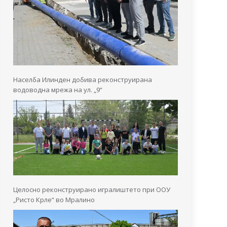
Населба Илинден добива реконструирана
водоводна мрежа на ул. „9“
Целосно реконструирано игралиштето при ООУ
„Ристо Крле“ во Мралино