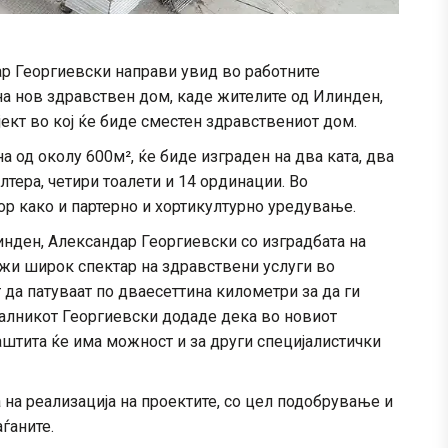
р Георгиевски направи увид во работните
на нов здравствен дом, каде жителите од Илинден,
ект во кој ќе биде сместен здравствениот дом.
 од околу 600м², ќе биде изграден на два ката, два
лтера, четири тоалети и 14 ординации. Во
р како и партерно и хортикултурно уредување.
нден, Александар Георгиевски со изградбата на
жи широк спектар на здравствени услуги во
да патуваат по дваесеттина километри за да ги
чалникот Георгиевски додаде дека во новиот
аштита ќе има можност и за други специјалистички
на реализација на проектите, со цел подобрување и
ѓаните.