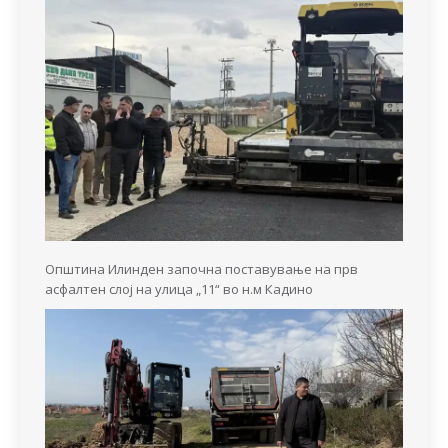
Општина Илинден започна поставување на прв
асфалтен слој на улица „11“ во н.м Кадино