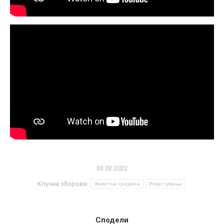
03.02.2022
Клучни зборови:
Животна средина
Известувања
Сподели