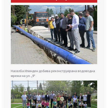
Населба Илинден добива реконструирана водоводна
мрежа на ул. „9“