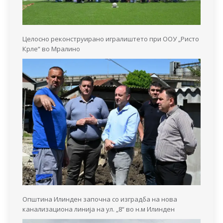
Целосно реконструирано игралиштето при ООУ „Ристо
Крле“ во Мралино
Општина Илинден започна со изградба на нова
канализациона линија на ул. „8“ во н.м Илинден