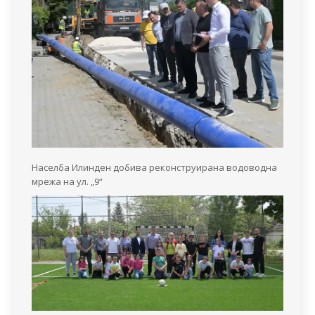
Населба Илинден добива реконструирана водоводна
мрежа на ул. „9“