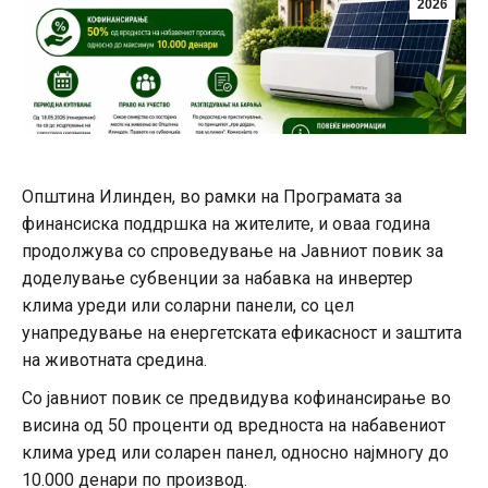
2026
Општина Илинден, во рамки на Програмата за
финансиска поддршка на жителите, и оваа година
продолжува со спроведување на Јавниот повик за
доделување субвенции за набавка на инвертер
клима уреди или соларни панели, со цел
унапредување на енергетската ефикасност и заштита
на животната средина.
Со јавниот повик се предвидува кофинансирање во
висина од 50 проценти од вредноста на набавениот
клима уред или соларен панел, односно најмногу до
10.000 денари по производ.