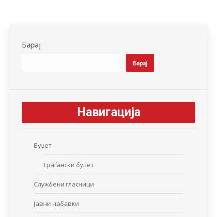
on
on
on
on
on
Facebook
X
LinkedIn
WhatsApp
Pinterest
Барај
Барај
Навигација
Буџет
Граѓански буџет
Службени гласници
Јавни набавки