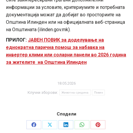
информации за условите, критериумите и потребната
документација можат да добијат во просториите на
Општина Илинден или на официјалната веб-страница
на Општината (ilinden.gov.mk).
ПРИЛОГ:
ЈАВЕН ПОВИК
за доделување на
еднократна парична помош за набавка на
инвертер клими или соларни панели во 2026 година
за жителите на Општина Илинден
18.05.2026
Клучни зборови:
Животна средина
Повик
Сподели
Share
Share
Share
Share
Share