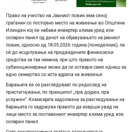
Право на учество на Јавниот повик има секој
граѓанин со постојано место на живеење во Општина
Илинден кој ќе набави инвертер клима уред или
соларен панел од денот на објавувањето на јавниот
повик, односно од 18.05.2026 година (понеделник), па
сè до исцрпување на предвидените финансиски
средства за таа намена, при што правото на
субвенционирање може да се оствари само еднаш за
едно семејство со иста адреса на живеење.
Барањата ќе се разгледуваат по редослед на
пристигнување, по принципот „прв дојден, прв
услужен”. Комисијата задолжена за разгледување на
барањата го задржува правото да изврши увид на
лице место за поставениот инвертер клима уред или
соларен панел.
Сите заинтересирани граѓани дополнителни