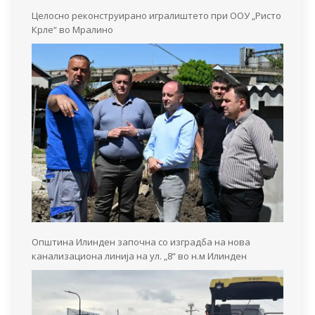
Целосно реконструирано игралиштето при ООУ „Ристо
Крле“ во Мралино
Општина Илинден започна со изградба на нова
канализациона линија на ул. „8“ во н.м Илинден