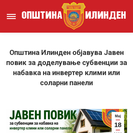
Oпштина Илинден објавува Јавен
повик за доделување субвенции за
набавка на инвертер клими или
соларни панели
Мај
18