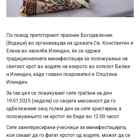
По повод претстојниот празник Богојавление
(Водици) во организација на црквата Св. Константин и
Елена во населба Илинден, ќе се одржи
традиционалната манифестација за положување на
светиот крст во водите на езерото во хотелот Белви
н.Илинден, каде главен покровител е Општина
Илинден.
За таа цел се повикуваат сите граѓани на ден
19.01.2025 (недела) со својата масовност да го
одбележиме овој голем ден за сите христијани, а
положувањето на крстот ќе биде во 12:00 часот.
Сите заинтересирани учесници за манифестацијата,
кои сакаат да го фатат крстот од водите, можат да се