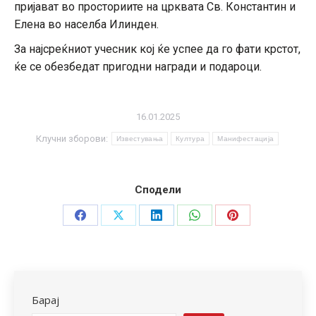
пријават во просториите на црквата Св. Константин и
Елена во населба Илинден.
За најсреќниот учесник кој ќе успее да го фати крстот,
ќе се обезбедат пригодни награди и подароци.
16.01.2025
Клучни зборови:
Известувања
Култура
Манифестација
Сподели
Share
Share
Share
Share
Share
on
on
on
on
on
Facebook
X
LinkedIn
WhatsApp
Pinterest
Барај