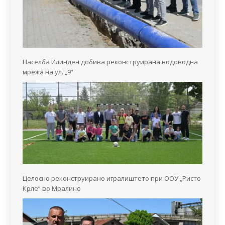
Населба Илинден добива реконструирана водоводна
мрежа на ул. „9“
Целосно реконструирано игралиштето при ООУ „Ристо
Крле“ во Мралино