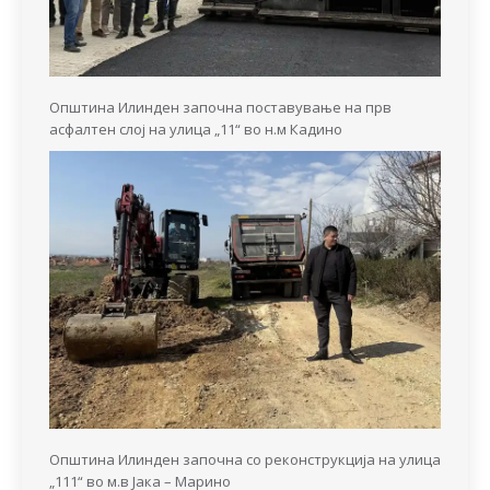
Општина Илинден започна поставување на прв
асфалтен слој на улица „11“ во н.м Кадино
Општина Илинден започна со реконструкција на улица
„111“ во м.в Јака – Марино