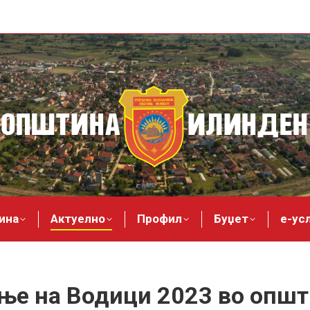
ина
Актуелно
Профил
Буџет
е-ус
е на Водици 2023 во опш