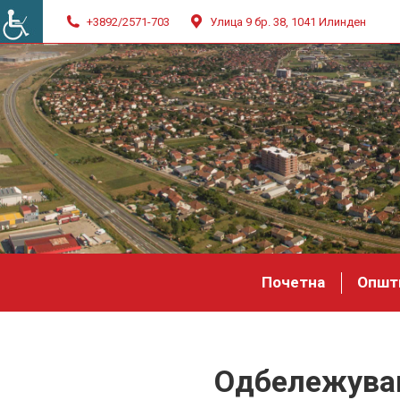
+3892/2571-703
Улица 9 бр. 38, 1041 Илинден
Почетна
Општ
Одбележувањ