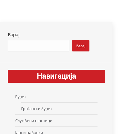
Барај
Барај
Навигација
Буџет
Граѓански буџет
Службени гласници
Јавни набавки