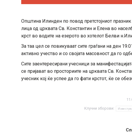
Општина Илинден по повод претстојниот празник 
лица од црквата Св. Константин и Елена во насе
крст во водите на езерото во хотелот Белви н.Ил
За таа цел се повикуваат сите граѓани на ден 19.0
активно учество и со својата масовност да го одб
Сите заентересирани учесници за манифестацијата,
се пријават во просториите на црквата Св. Конста
учесник кој ќе успее да го фати крстот, ќе се об
11.
Клучни зборови:
Известу
Сп