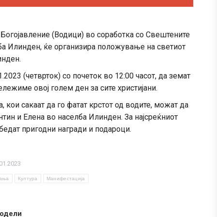
Богојавление (Водици) во соработка со Свештените
лба Илинден, ќе организира положување на светиот
инден.
1.2023 (четврток) со почеток во 12:00 часот, да земат
ележиме овој голем ден за сите христијани.
 кои сакаат да го фатат крстот од водите, можат да
нтин и Елена во населба Илинден. За најсреќниот
езбедат пригодни награди и подароци.
01.2023
вања
Култура
Манифестација
одели