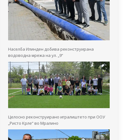
Населба Илинден добива реконструирана
водоводна мрежа на ул. „9“
Целосно реконструирано игралиштето при ООУ
„Ристо Крле“ во Мралино